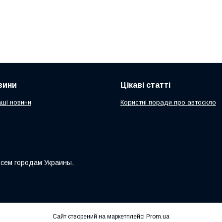
вини
Цікаві статті
аші новини
Користні поради про автоскло
всем городам Украины.
Сайт створений на маркетплейсі
Prom.ua