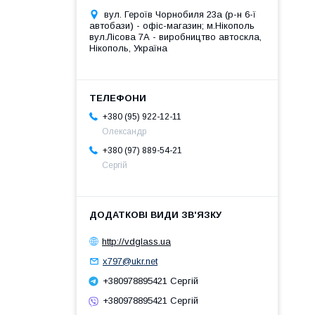
вул. Героїв Чорнобиля 23а (р-н 6-ї
автобази) - офіс-магазин; м.Нікополь
вул.Лісова 7А - виробництво автоскла,
Нікополь, Україна
+380 (95) 922-12-11
Олександр
+380 (97) 889-54-21
Сергій
http://vdglass.ua
x797@ukr.net
+380978895421 Сергій
+380978895421 Сергій