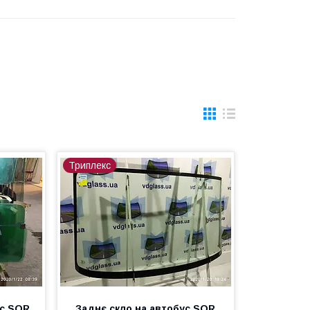
Триплекс
ус SOR
Заднє скло на автобус SOR