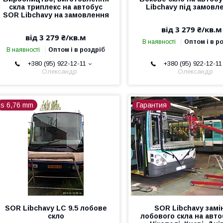
скла триплекс на автобус
Libchavy під замовл
SOR Libchavy на замовлення
від 3 279 ₴/кв.м
від 3 279 ₴/кв.м
В наявності
Оптом і в р
В наявності
Оптом і в роздріб
+380 (95) 922-12-11
+380 (95) 922-12-11
Олександр
Олександр
s 6,76 mm
Гарантия
SOR Libchavy LC 9.5 лобове
SOR Libchavy замі
скло
лобового скла на авто