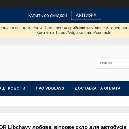
Купить со скидкой
АКЦИЯ!!!
ення та повідомлення. Замовлення приймаються лише у телефонно
Контакти: https://vdglass.ua/ua/contacts
АШІ РОБОТИ
ПРО VDGLASS
ДОСТАВКА ТА ОПЛАТА
OR Libchavy лобове, вітрове скло для автобусів