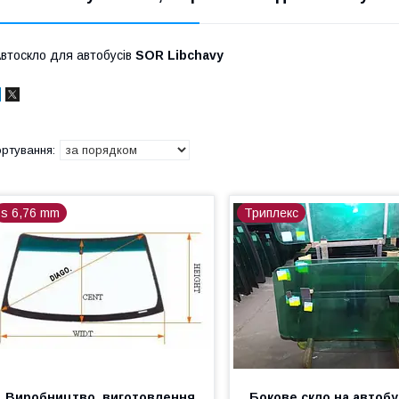
втоскло для автобусів
SOR Libchavy
s 6,76 mm
Триплекс
Виробництво, виготовлення
Бокове скло на автоб