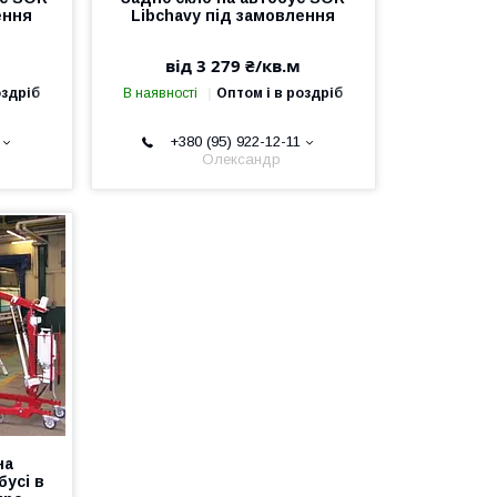
ення
Libchavy під замовлення
від 3 279 ₴/кв.м
оздріб
В наявності
Оптом і в роздріб
+380 (95) 922-12-11
Олександр
на
бусі в