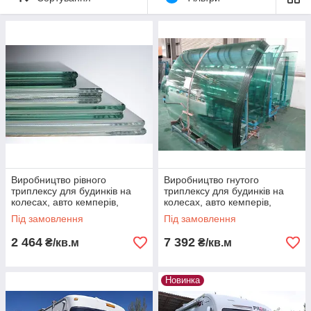
Виробництво рівного
Виробництво гнутого
триплексу для будинків на
триплексу для будинків на
колесах, авто кемперів,
колесах, авто кемперів,
караванчиков в Україні
караванчиков в Україні
Під замовлення
Під замовлення
2 464
7 392
₴/кв.м
₴/кв.м
Новинка