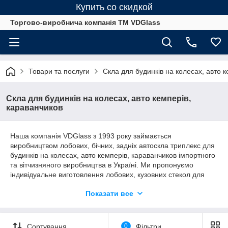
Купить со скидкой
Торгово-виробнича компанія ТМ VDGlass
Товари та послуги
Скла для будинків на колесах, авто 
Скла для будинків на колесах, авто кемперів,
караванчиков
Наша компанія VDGlass з 1993 року займається
виробництвом лобових, бічних, задніх автоскла триплекс для
будинків на колесах, авто кемперів, караванчиков імпортного
та вітчизняного виробництва в Україні. Ми пропонуємо
індивідуальне виготовлення лобових, кузовних стекол для
будинків на колесах, авто кемперів, караванчиков.. Час
Показати все
індивідуального виготовлення лобового скла для будинку на
колесах, авто кемпера, караванчика становить від 4-10 днів в
залежності від складності лобового скла.
Сортування
0
Фільтри