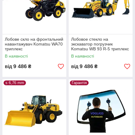
Лобове скло на фронтальний
Лобовое стекло на
навантажувач Komatsu WA70
экскаватор погрузчик
триплекс
Komatsu WB 93 R-5 триплекс
В наявності
В наявності
9 486
9 486
від
₴
від
₴
s 6,76 mm
Гарантія