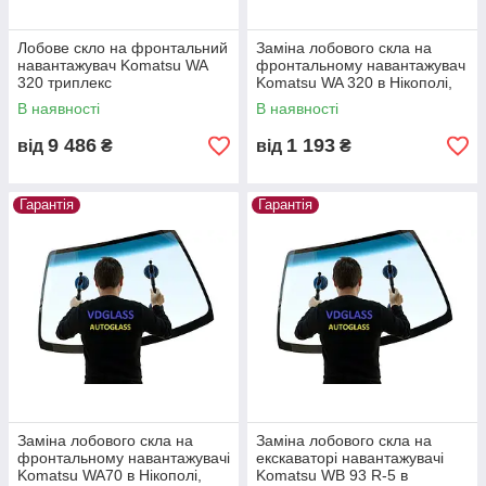
Лобове скло на фронтальний
Заміна лобового скла на
навантажувач Komatsu WA
фронтальному навантажувач
320 триплекс
Komatsu WA 320 в Нікополі,
Києві, Дніпрі
В наявності
В наявності
9 486
1 193
від
₴
від
₴
Гарантія
Гарантія
Заміна лобового скла на
Заміна лобового скла на
фронтальному навантажувачі
екскаваторі навантажувачі
Komatsu WA70 в Нікополі,
Komatsu WB 93 R-5 в