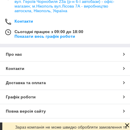
вул. Героїв Чорнобиля 23а (р-н 6-ї автобази) - офіс-
магазин; м.Нікополь вул.Лісова 7А - виробництво
автоскла, Нікополь, Україна
Контакти
Сьогодні працює з 09:00 до 18:00
Показати весь графік роботи
Про нас
Контакти
Доставка та оплата
Графік роботи
Повна версія сайту
Сайт створено на маркетплейсі
Prom.ua
Зараз компанія не може швидко обробляти замовлення та