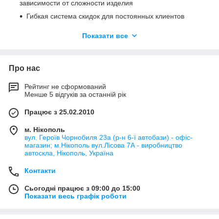
зависимости от сложности изделия
Гибкая система скидок для постоянных клиентов
Удобную форму оплаты (НДС, ФОП-2 группа)
Показати все
Доставка по всей территории Украины
Страховка отправляемой продукции
Про нас
Установка на объекте заказчика по предварительной
договоренности
Рейтинг не сформований
Гарантия на установленные нами изделия
Менше 5 відгуків за останній рік
Працює з 25.02.2010
м. Нікополь
вул. Героїв Чорнобиля 23а (р-н 6-ї автобази) - офіс-
магазин; м.Нікополь вул.Лісова 7А - виробництво
автоскла, Нікополь, Україна
Контакти
Сьогодні працює з 09:00 до 15:00
Показати весь графік роботи