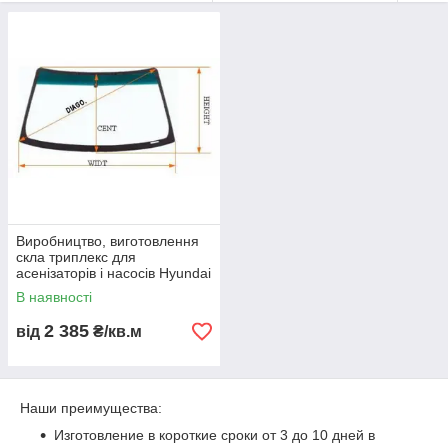
(оригінальне скло
Hyundai
) або з отвору самого асенізатора
Hyundai
.
Виробництво, виготовлення
скла триплекс для
асенізаторів і насосів Hyundai
В наявності
2 385
від
₴/кв.м
Наши преимущества:
Изготовление в короткие сроки от 3 до 10 дней в