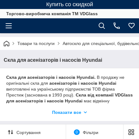
Купить со скидкой
Торгово-виробнича компанія ТМ VDGlass
Товари та послуги
Автоскло для спеціальної, будівельно
Скла для асенізаторів і насосів Hyundai
Скла для асенізаторів і насосів Hyundai.
В продажу не
оригінальні скла для
асенізаторів і насосів Hyundai
виготовлені на українському підприємстві ТОВ фірма
Престиж (заснована в 1993 році).
Скла від компанії VDGlass
для асенізаторів і насосів Hyundai
має відмінну
світлопроникність, товщину не менше 6,76 мм-триплекс,
Показати все
відсутність відблисків, шовкографія (при необхідності) . Краї
скла закруглені. Скла безпечні для використання на
спецтехніки
Hyundai
.
Сортування
0
Фільтри
Скла на асенізатори та насоси
Hyundai
не уступають по
якості оригінальним стеклам. Скла виготовлені за оригіналом