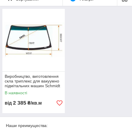
Скла на вакуумно подметательные машини
SCHMIDT
Swingo
не уступають по якості оригінальним стеклам. Скла
виготовлені за оригіналом (оригінальне скло
SCHMIDT
Swingo
) або з отвору самої вакуумно подметательной
машини
SCHMIDT Swingo
.
Виробництво, виготовлення
скла триплекс для вакуумно
підмітальних машин Schmidt
Swingo
В наявності
2 385
від
₴/кв.м
Наши преимущества: