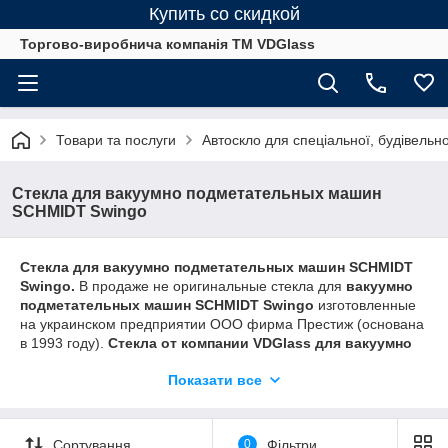
Купить со скидкой
Торгово-виробнича компанія ТМ VDGlass
Товари та послуги
Автоскло для спеціальної, будівельно
Стекла для вакуумно подметательных машин
SCHMIDT Swingo
Стекла для вакуумно подметательных машин SCHMIDT
Swingo.
В продаже не оригинальные стекла для
вакуумно
подметательных машин SCHMIDT Swingo
изготовленные
на украинском предприятии ООО фирма Престиж (основана
в 1993 году).
Стекла от компании VDGlass для вакуумно
подметательных машин SCHMIDT Swingo
имеет отличную
Показати все
светопропускаемость, толщину не менее 6,76 мм-триплекс,
отсутствие бликов, шелкография (при необходимости) . Края
стекол закруглены. Стекла безопасны для использования на
спецтехнике
SCHMIDT Swingo
.
Сортування
0
Фільтри