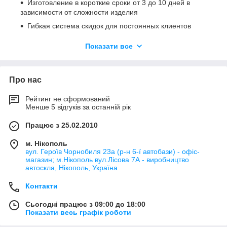
Изготовление в короткие сроки от 3 до 10 дней в
зависимости от сложности изделия
Гибкая система скидок для постоянных клиентов
Удобную форму оплаты (НДС, ФОП-2 группа)
Показати все
Доставка по всей территории Украины
Страховка отправляемой продукции
Про нас
Установка на объекте заказчика по предварительной
договоренности
Рейтинг не сформований
Гарантия на установленные нами изделия
Менше 5 відгуків за останній рік
Працює з 25.02.2010
м. Нікополь
вул. Героїв Чорнобиля 23а (р-н 6-ї автобази) - офіс-
магазин; м.Нікополь вул.Лісова 7А - виробництво
автоскла, Нікополь, Україна
Контакти
Сьогодні працює з 09:00 до 18:00
Показати весь графік роботи