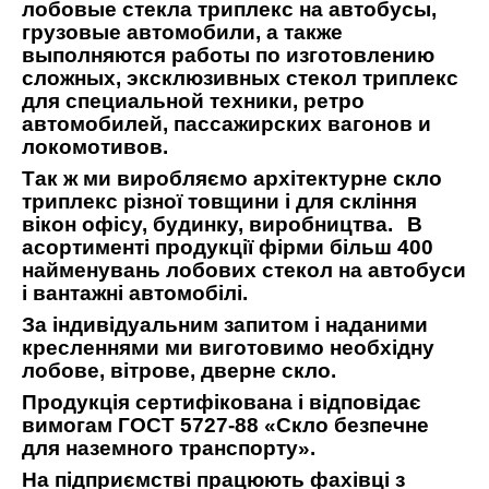
лобовые стекла триплекс на автобусы,
грузовые автомобили, а также
выполняются работы по изготовлению
сложных, эксклюзивных стекол триплекс
для специальной техники, ретро
автомобилей, пассажирских вагонов и
локомотивов.
Так ж ми виробляємо архітектурне скло
триплекс різної товщини і для скління
вікон офісу, будинку, виробництва.
В
асортименті продукції фірми більш 400
найменувань лобових стекол на автобуси
і вантажні автомобілі.
За індивідуальним запитом і наданими
кресленнями ми виготовимо необхідну
лобове, вітрове, дверне скло.
Продукція сертифікована і відповідає
вимогам ГОСТ 5727-88 «Скло безпечне
для наземного транспорту».
На підприємстві працюють фахівці з