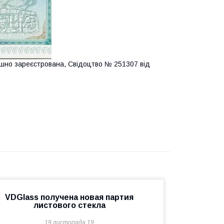
ішно зареєстрована, Свідоцтво № 251307 від
VDGlass получена новая партия
листового стекла
19 листопада 19