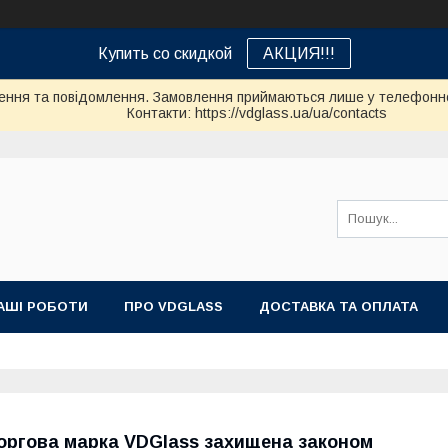
Купить со скидкой
АКЦИЯ!!!
ення та повідомлення. Замовлення приймаються лише у телефонно
Контакти: https://vdglass.ua/ua/contacts
АШІ РОБОТИ
ПРО VDGLASS
ДОСТАВКА ТА ОПЛАТА
оргова марка VDGlass захищена законом