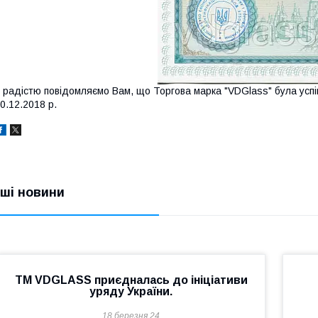
 радістю повідомляємо Вам, що Торгова марка "VDGlass" була усп
0.12.2018 р.
нші новини
TM VDGLASS приєдналась до ініціативи
уряду України.
18 березня 24