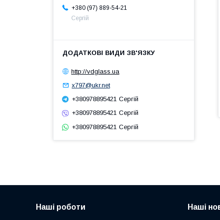
+380 (97) 889-54-21
Сергій
http://vdglass.ua
x797@ukr.net
+380978895421 Сергій
+380978895421 Сергій
+380978895421 Сергій
Наші роботи
Наші но