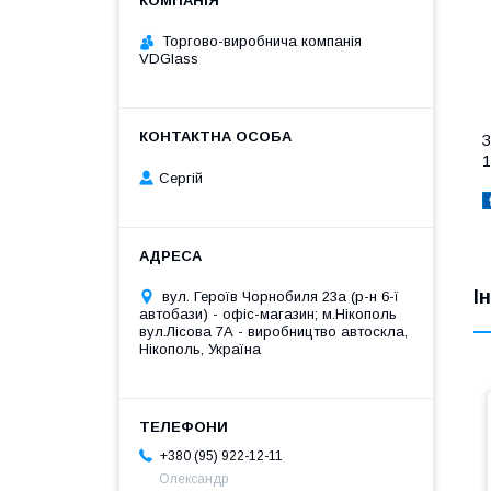
Торгово-виробнича компанія
VDGlass
З
1
Сергій
І
вул. Героїв Чорнобиля 23а (р-н 6-ї
автобази) - офіс-магазин; м.Нікополь
вул.Лісова 7А - виробництво автоскла,
Нікополь, Україна
+380 (95) 922-12-11
Олександр