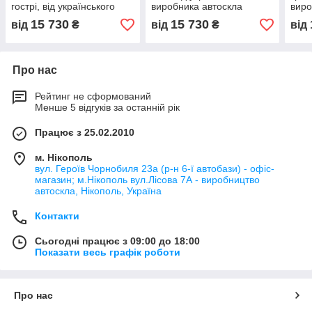
гострі, від українського
виробника автоскла
виро
виробника автостекла
15 730
15 730
від
₴
від
₴
від
Про нас
Рейтинг не сформований
Менше 5 відгуків за останній рік
Працює з 25.02.2010
м. Нікополь
вул. Героїв Чорнобиля 23а (р-н 6-ї автобази) - офіс-
магазин; м.Нікополь вул.Лісова 7А - виробництво
автоскла, Нікополь, Україна
Контакти
Сьогодні працює з 09:00 до 18:00
Показати весь графік роботи
Про нас