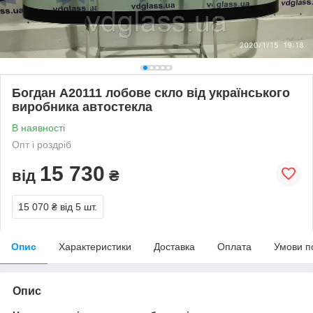
Богдан А20111 лобове скло від українського
виробника автостекла
В наявності
Опт і роздріб
15 730
від
₴
15 070 ₴
від 5 шт.
Опис
Характеристики
Доставка
Оплата
Умови п
Опис