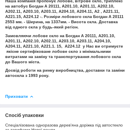
Наша компанія пропонує лобове, вітрове скло, триплекс
на автобус Богдан А 20111, А201.10, А201.11, А202.10,
А202.11, А203.10, А203.11, А204.10, А204.11, А2 , А221.11,
А221.15, А224.12 -. Розміри лобового скла Богдан А 20111
2553 мм. - Ширина, на 1337мм. - Висота скла. Доставка
від одного скла у будь-який регіон.
Замовляючи лобове скло на Богдан А 20111, А201.10,
А201.11, А202.10, А202.11, А203.10, А203.11, А204.10,
А204.11, А221.10, А221.1. 15, А224.12 у Нас ви отримуєте
якісне сертифіковане лобове скло з мінімальними
витратами на заміну та транспортування лобового скла
до Вашого міста.
Досвід роботи на ринку виробництва, доставки та заміни
автоскла з 1993 року.
Приховати
Спосіб упаковки
Спеціалізована одноразова дерев’яна доріжка під автостекло
за тарифами Нової пошти.