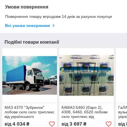
Умови повернення
Повернення товару впродовж 14 днів за рахунок покупця
Всі умови повернення
Подібні товари компанії
МАЗ 4370 "Зубренок"
КАМАЗ 5460 (Євро 2),
ГаЛА
лобове скло скло триплекс
4308, 6460, 6520 лобове
вузь
від українського
скло триплекс від
укра
виробника автоскла
українського виробника
авто
4 034
3 697
від
₴
від
₴
від
автоскла