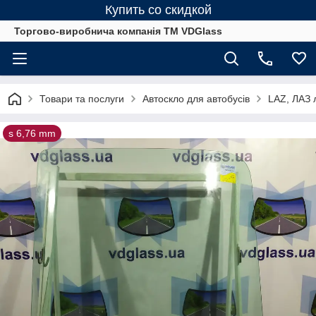
Купить со скидкой
Торгово-виробнича компанія ТМ VDGlass
Товари та послуги
Автоскло для автобуcів
LAZ, ЛАЗ л
s 6,76 mm