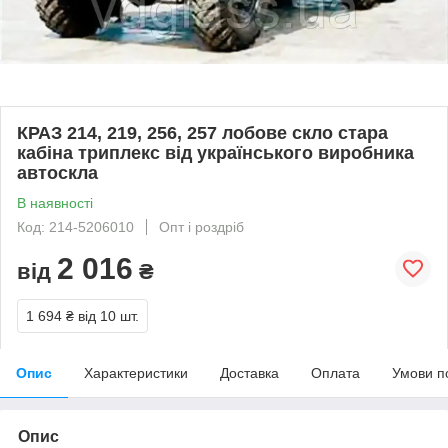
КРАЗ 214, 219, 256, 257 лобове скло стара
кабіна триплекс від українського виробника
автоскла
В наявності
Код: 214-5206010
Опт і роздріб
2 016
від
₴
1 694 ₴
від 10 шт.
Опис
Характеристики
Доставка
Оплата
Умови п
Опис