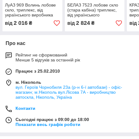
ЛуАЗ 969 Волинь лобове
БЕЛАЗ 7523 лобове скло
КРАЗ
скло, триплекс, від
(стара кабіна) триплекс,
трип
українського виробника
від українського
виро
автоскла
виробника автоскла
2 016
2 824
від
₴
від
₴
від
Про нас
Рейтинг не сформований
Менше 5 відгуків за останній рік
Працює з 25.02.2010
м. Нікополь
вул. Героїв Чорнобиля 23а (р-н 6-ї автобази) - офіс-
магазин; м.Нікополь вул.Лісова 7А - виробництво
автоскла, Нікополь, Україна
Контакти
Сьогодні працює з 09:00 до 18:00
Показати весь графік роботи