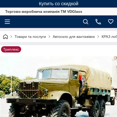
Купить со скидкой
Торгово-виробнича компанія ТМ VDGlass
Товари та послуги
Автоскло для вантажівок
КРАЗ лоб
Триплекс