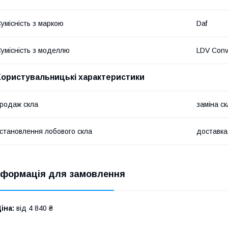
умісність з маркою
Daf
умісність з моделлю
LDV Con
Користувальницькі характеристики
родаж скла
заміна с
становлення лобового скла
доставка
нформація для замовлення
іна:
від 4 840 ₴