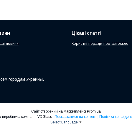
вини
Цікаві статті
аші новини
Користні поради про автоскло
всем городам Украины.
Сайт створений на маркетплейсі
Prom.ua
Торгово-виробнича компанія VDGlass |
Поскаржитися на контент
|
Політика конфіденц
Select Language
▼