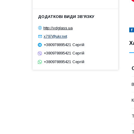
http://vdglass.ua
x797@ukr.net
Х
+380978895421 Сергій
+380978895421 Сергій
+380978895421 Сергій
В
К
Т
Т