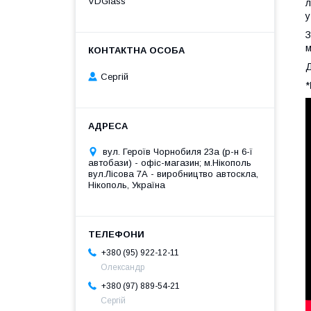
VDGlass
л
у
З
м
Д
Сергій
*
вул. Героїв Чорнобиля 23а (р-н 6-ї
автобази) - офіс-магазин; м.Нікополь
вул.Лісова 7А - виробництво автоскла,
Нікополь, Україна
+380 (95) 922-12-11
Олександр
+380 (97) 889-54-21
Сергій