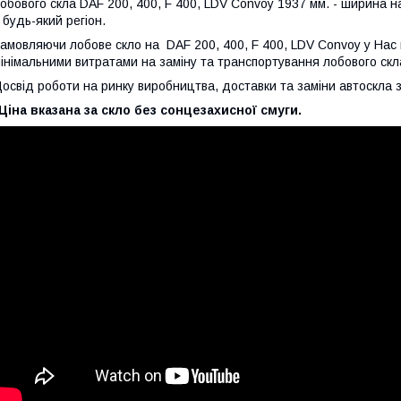
обового скла DAF 200, 400, F 400, LDV Convoy 1937 мм. - ширина на
 будь-який регіон.
амовляючи лобове скло на DAF 200, 400, F 400, LDV Convoy у Нас 
інімальними витратами на заміну та транспортування лобового скл
освід роботи на ринку виробництва, доставки та заміни автоскла з
Ціна вказана за скло без сонцезахисної смуги.