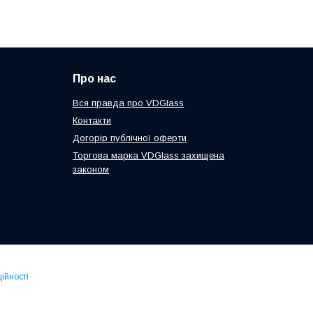
Про нас
Вся правда про VDGlass
Контакти
Догорір публічної оферти
Торгова марка VDGlass захищена
законом
ійності