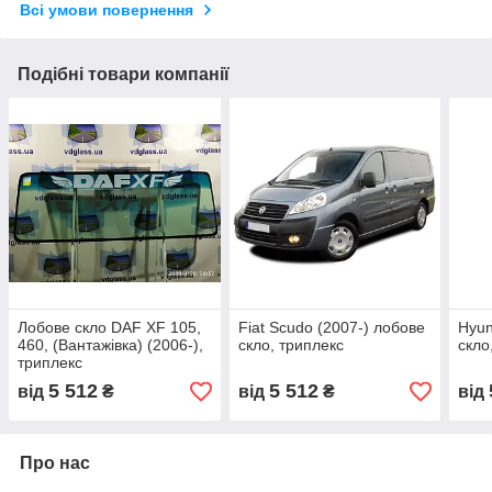
Всі умови повернення
Подібні товари компанії
Лобове скло DAF XF 105,
Fiat Scudo (2007-) лобове
Hyun
460, (Вантажівка) (2006-),
скло, триплекс
скло
триплекс
5 512
5 512
від
₴
від
₴
від
Про нас