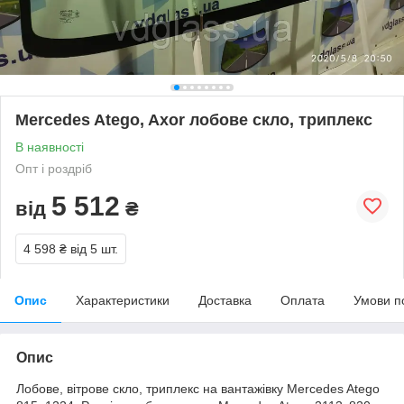
Mercedes Atego, Axor лобове скло, триплекс
В наявності
Опт і роздріб
5 512
від
₴
4 598 ₴
від 5 шт.
Опис
Характеристики
Доставка
Оплата
Умови п
Опис
Лобове, вітрове скло, триплекс на вантажівку Mercedes Atego