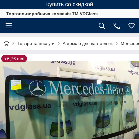
Купить со скидкой
Торгово-виробнича компанія ТМ VDGlass
Товари та послуги
Автоскло для вантажівок
Merсedes
s 6,76 mm