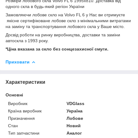
Розміри лобового скла Volvo FL 6 1995x810. Доставка від
одного скла в будь-який регіон України
Замовляючи лобове скло на Volvo FL 6 у Нас ви отримуєте
якісне сертифіковане лобове скло з мінімальними витратами
на заміну та транспортування лобового скла у Ваше місто.
Досвід роботи на ринку виробництва, доставки та заміни
автоскла з 1993 року.
*Ціна вказана за скло без сонцезахисної смуги.
Приховати
Характеристики
Основні
Виробник
VDGlass
Країна виробник
Україна
Призначення
Лобове
Стан
Новий
Тип запчастини
Аналог