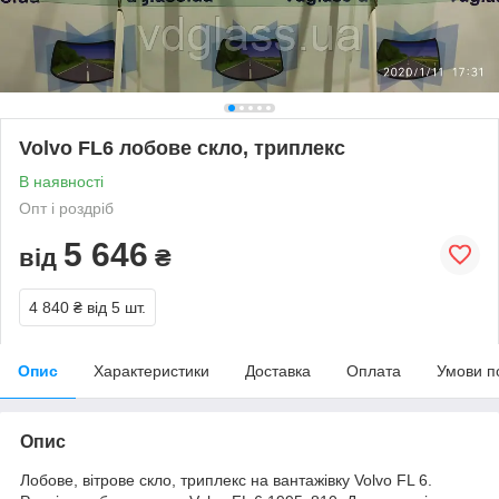
Volvo FL6 лобове скло, триплекс
В наявності
Опт і роздріб
5 646
від
₴
4 840 ₴
від 5 шт.
Опис
Характеристики
Доставка
Оплата
Умови п
Опис
Лобове, вітрове скло, триплекс на вантажівку Volvo FL 6.