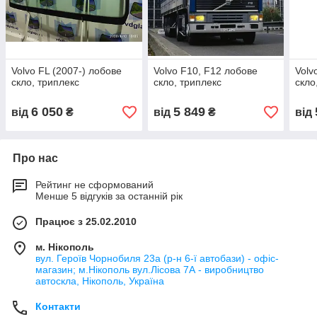
Volvo FL (2007-) лобове
Volvo F10, F12 лобове
Volv
скло, триплекс
скло, триплекс
скло
6 050
5 849
від
₴
від
₴
від
Про нас
Рейтинг не сформований
Менше 5 відгуків за останній рік
Працює з 25.02.2010
м. Нікополь
вул. Героїв Чорнобиля 23а (р-н 6-ї автобази) - офіс-
магазин; м.Нікополь вул.Лісова 7А - виробництво
автоскла, Нікополь, Україна
Контакти