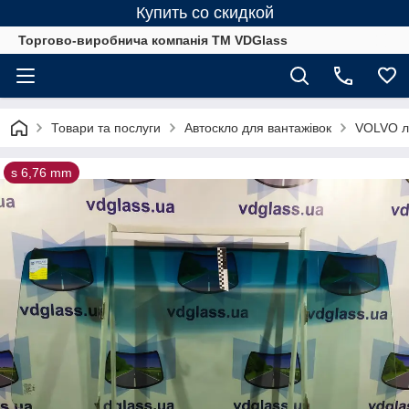
Купить со скидкой
Торгово-виробнича компанія ТМ VDGlass
Товари та послуги
Автоскло для вантажівок
VOLVO ло
s 6,76 mm