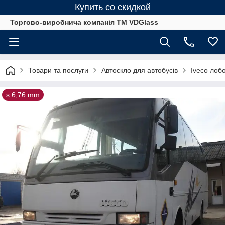
Купить со скидкой
Торгово-виробнича компанія ТМ VDGlass
Товари та послуги
Автоскло для автобуcів
Iveco лобо
s 6,76 mm