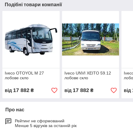
Подібні товари компанії
Iveco OTOYOL М 27
Iveco UNVI XEITO 59.12
Ivec
лобове скло
лобове скло
лобо
17 882
17 882
від
₴
від
₴
від
Про нас
Рейтинг не сформований
Менше 5 відгуків за останній рік