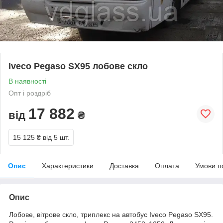
Iveco Pegaso SX95 лобове скло
В наявності
Опт і роздріб
17 882
від
₴
15 125 ₴
від 5 шт.
Опис
Характеристики
Доставка
Оплата
Умови п
Опис
Лобове, вітрове скло, триплекс на автобус Iveco Pegaso SX95.