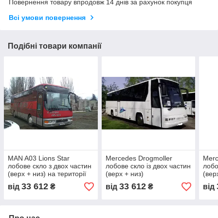
Повернення товару впродовж 14 днів за рахунок покупця
Всі умови повернення
Подібні товари компанії
MAN A03 Lions Star
Mercedes Drogmoller
Merc
лобове скло з двох частин
лобове скло із двох частин
лобо
(верх + низ) на території
(верх + низ)
(вер
фірми
фір
33 612
33 612
від
₴
від
₴
від