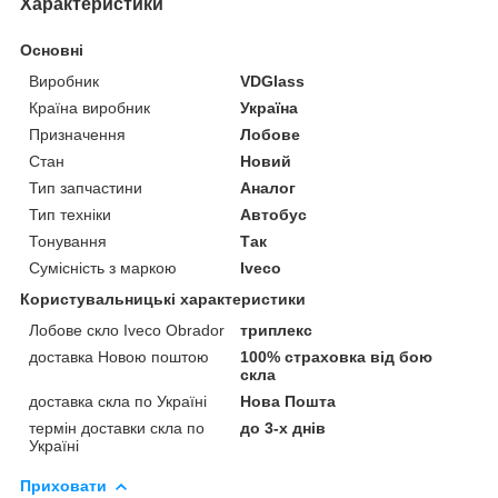
Характеристики
Основні
Виробник
VDGlass
Країна виробник
Україна
Призначення
Лобове
Стан
Новий
Тип запчастини
Аналог
Тип техніки
Автобус
Тонування
Так
Сумісність з маркою
Iveco
Користувальницькі характеристики
Лобове скло Iveco Obrador
триплекс
доставка Новою поштою
100% страховка від бою
скла
доставка скла по Україні
Нова Пошта
термін доставки скла по
до 3-х днів
Україні
Приховати