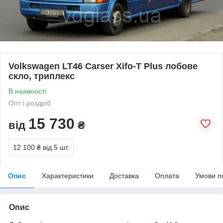
Volkswagen LT46 Carser Xifo-T Plus лобове
скло, триплекс
В наявності
Опт і роздріб
15 730
від
₴
12 100 ₴
від 5 шт.
Опис
Характеристики
Доставка
Оплата
Умови п
Опис