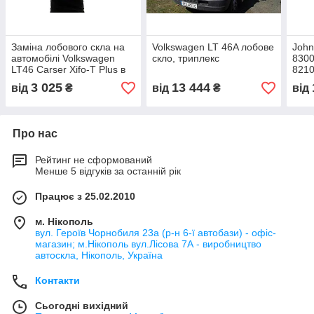
Заміна лобового скла на
Volkswagen LT 46A лобове
John
автомобілі Volkswagen
скло, триплекс
8300
LT46 Carser Xifo-T Plus в
8210
Нікополі, Києві, Дніпрі
8200
3 025
13 444
від
₴
від
₴
від
трак
Про нас
Рейтинг не сформований
Менше 5 відгуків за останній рік
Працює з 25.02.2010
м. Нікополь
вул. Героїв Чорнобиля 23а (р-н 6-ї автобази) - офіс-
магазин; м.Нікополь вул.Лісова 7А - виробництво
автоскла, Нікополь, Україна
Контакти
Сьогодні вихідний