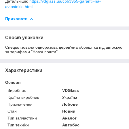
Детальніше:
https://vdglass.ua/cp63955-garantii-na-
avtosteklo.html
Приховати
Спосіб упаковки
Спеціалізована одноразова дерев'яна обрешітка під автоскло
за тарифами "Нової пошти".
Характеристики
Основні
Виробник
VDGlass
Країна виробник
Україна
Призначення
Лобове
Стан
Новий
Тип запчастини
Аналог
Тип техніки
Автобус