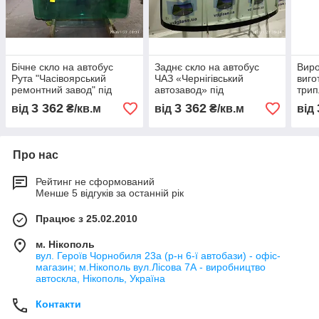
Бічне скло на автобус
Заднє скло на автобус
Виро
Рута "Часівоярський
ЧАЗ «Чернігівський
виго
ремонтний завод" під
автозавод» під
трип
замовлення
замовлення
«Бор
3 362
3 362
від
₴/кв.м
від
₴/кв.м
від
авто
зам
Про нас
Рейтинг не сформований
Менше 5 відгуків за останній рік
Працює з 25.02.2010
м. Нікополь
вул. Героїв Чорнобиля 23а (р-н 6-ї автобази) - офіс-
магазин; м.Нікополь вул.Лісова 7А - виробництво
автоскла, Нікополь, Україна
Контакти