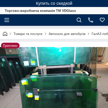
Купить со скидкой
Торгово-виробнича компанія ТМ VDGlass
Товари та послуги
Автоскло для автобуcів
ГалАЗ лобо
Триплекс