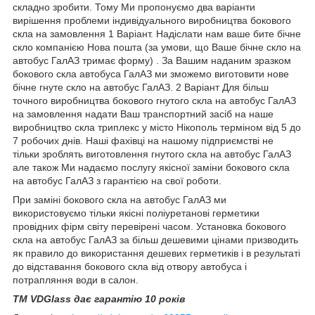
складно зробити. Тому Ми пропонуємо два варіанти
вирішення проблеми індивідуального виробництва бокового
скла на замовлення 1 Варіант. Надіслати нам ваше бите бічне
скло компанією Нова пошта (за умови, що Ваше бічне скло на
автобус ГалАЗ тримає форму) . За Вашим наданим зразком
бокового скла автобуса ГалАЗ ми зможемо виготовити нове
бічне гнуте скло на автобус ГалАЗ. 2 Варіант Для більш
точного виробництва бокового гнутого скла на автобус ГалАЗ
на замовлення надати Ваш транспортний засіб на наше
виробництво скла триплекс у місто Нікополь терміном від 5 до
7 робочих днів. Наші фахівці на нашому підприємстві не
тільки зроблять виготовлення гнутого скла на автобус ГалАЗ
але також Ми надаємо послугу якісної заміни бокового скла
на автобус ГалАЗ з гарантією на свої роботи.
При заміні бокового скла на автобус ГалАЗ ми
використовуємо тільки якісні поліуретанові герметики
провідних фірм світу перевірені часом. Установка бокового
скла на автобус ГалАЗ за більш дешевими цінами призводить
як правило до використання дешевих герметиків і в результаті
до відставання бокового скла від отвору автобуса і
потрапляння води в салон.
TM VDGlass дає гарантію 10 років