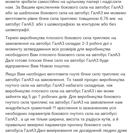
можете зробити самостійно на щільному папері і надіслати
нам. За Вашим кресленням бокового скла на автобус ГалАЗ
або за шаблоном бокового скла на автобус ГалАЗ ми можемо
виготовити рівне бічне скла триплекс товщиною 6,76 мм. на
автобус ГалАЗ. або з шовкографією за контуром або без
шовкографії.
Термін виробництва плоского бокового скла триплекс на
замовлення на автобус ГалАЗ складає 2-3 робочі дні з
моменту затвердження всіх розмірів для виробництва
необхідного Вам плоского бокового скла на автобус ГалАЗ.
Далі готове плоске бічне скло на автобус ГалАЗ буде
відправлено Вам Новою поштою.
Якщо Вам необхідно виготовити гнуте бічне скло триплекс на
автобус ГалАЗ на замовлення. То такий процес виробництва
гнутого скла на автобус ГалАЗ набагато складніше, ніж
виробництво плоского скла на автобус ГалАЗ і він може
зайняти від 5 до 7 робочих днів. Для виробництва бокового
гнутого скла триплекс на автобус ГалАЗ на замовлення нам
знадобиться грамотний !!! креслення із зазначенням усіх
необхідних параметрів бокового гнутого скла на автобусі
ГалАЗ , а це не тільки ширина, висота та радіуси кутів, а й
правильно виміряні параметри прогину бокового скла
автобуса ГалАЗ.Дані вимірювання не досвідченій людині дуже