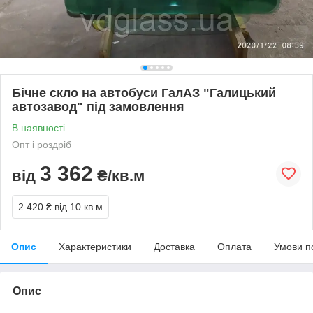
Бічне скло на автобуси ГалАЗ "Галицький
автозавод" під замовлення
В наявності
Опт і роздріб
3 362
від
₴/кв.м
2 420 ₴
від 10 кв.м
Опис
Характеристики
Доставка
Оплата
Умови п
Опис