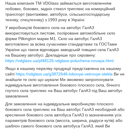
Наша компанія ТМ VDGlass займається виготовленням
лобових, бокових, задніх стекол триплекс на комерційний
транспорт (вантажівки, автобуси, сільськогосподарську
техніку, спецтехніку) з 1993 року в Україні.
У виробництві бокового скла на автобус ГалАЗ
використовується листове, поліроване автомобільне скло
фірми Pilkington марки М1. Скло на автобус ГалАЗ
виготовлено за всіма сучасними стандартами та ГОСТами
України що також відповідає заводській товщині скла ГалАЗ
на Вашому автобусі. Докладніше про сировину:
https://vdglass.ua/pf48126-vdglass-poluchena-novaya.html.
Якщо в нашому переліку продукції представлена на нашому
сайті
https://vdglass.ua/g3872646-lobovye-vetrovye-stekla
Ви не
знайшли те скло що шукали Ми зможемо запропонувати
індивідуальне виготовлення бокового плоского скла, бічного
гнутого скла триплекс на Ваш автобус ГалАЗ під Ваш автобус
замовлення.
Для замовлення на індивідуальне виробництво плоского
бокового скла триплекс на Ваш автобус ГалАЗ необхідний або
креслення бокового скла автобуса ГалАЗ із зазначенням усіх
параметрів бокового скла (висота, ширина, радіуси кутів) або
шаблон самого бокового скла автобуса ГалАЗ, який Ви