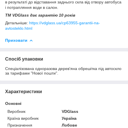
в результаті до відставання заднього скла від отвору автобуса
і потрапляння води в салон.
TM VDGlass дає гарантію 10 років
Детальніше:
https://vdglass.ua/cp63955-garantii-na-
avtosteklo.html
Приховати
Спосіб упаковки
Спеціалізована одноразова дерев'яна обрешітка під автоскло
за тарифами "Нової пошти".
Характеристики
Основні
Виробник
VDGlass
Країна виробник
Україна
Призначення
Лобове