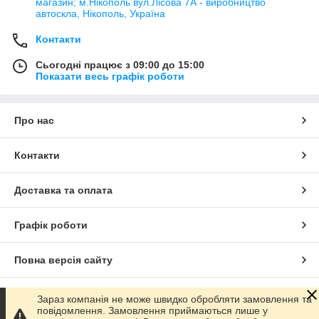
магазин; м.Нікополь вул.Лісова 7А - виробництво
автоскла, Нікополь, Україна
Контакти
Сьогодні працює з 09:00 до 15:00
Показати весь графік роботи
Про нас
Контакти
Доставка та оплата
Графік роботи
Повна версія сайту
Сайт створено на маркетплейсі
Prom.ua
Зараз компанія не може швидко обробляти замовлення та
повідомлення. Замовлення приймаються лише у