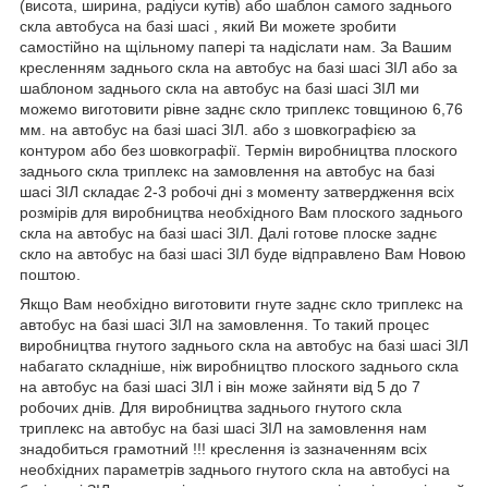
(висота, ширина, радіуси кутів) або шаблон самого заднього
скла автобуса на базі шасі , який Ви можете зробити
самостійно на щільному папері та надіслати нам. За Вашим
кресленням заднього скла на автобус на базі шасі ЗІЛ або за
шаблоном заднього скла на автобус на базі шасі ЗІЛ ми
можемо виготовити рівне заднє скло триплекс товщиною 6,76
мм. на автобус на базі шасі ЗІЛ. або з шовкографією за
контуром або без шовкографії. Термін виробництва плоского
заднього скла триплекс на замовлення на автобус на базі
шасі ЗІЛ складає 2-3 робочі дні з моменту затвердження всіх
розмірів для виробництва необхідного Вам плоского заднього
скла на автобус на базі шасі ЗІЛ. Далі готове плоске заднє
скло на автобус на базі шасі ЗІЛ буде відправлено Вам Новою
поштою.
Якщо Вам необхідно виготовити гнуте заднє скло триплекс на
автобус на базі шасі ЗІЛ на замовлення. То такий процес
виробництва гнутого заднього скла на автобус на базі шасі ЗІЛ
набагато складніше, ніж виробництво плоского заднього скла
на автобус на базі шасі ЗІЛ і він може зайняти від 5 до 7
робочих днів. Для виробництва заднього гнутого скла
триплекс на автобус на базі шасі ЗІЛ на замовлення нам
знадобиться грамотний !!! креслення із зазначенням всіх
необхідних параметрів заднього гнутого скла на автобусі на