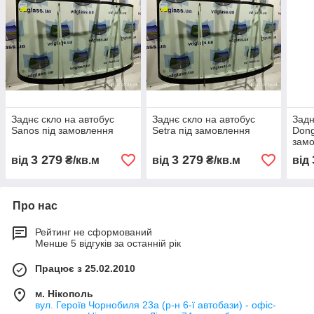
Заднє скло на автобус
Заднє скло на автобус
Задн
Sanos під замовлення
Setra під замовлення
Dong
зам
3 279
3 279
від
₴/кв.м
від
₴/кв.м
від
Про нас
Рейтинг не сформований
Менше 5 відгуків за останній рік
Працює з 25.02.2010
м. Нікополь
вул. Героїв Чорнобиля 23а (р-н 6-ї автобази) - офіс-