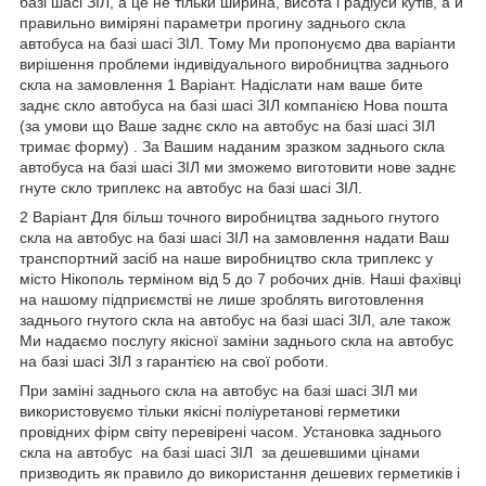
базі шасі ЗІЛ, а це не тільки ширина, висота і радіуси кутів, а й
правильно виміряні параметри прогину заднього скла
автобуса на базі шасі ЗІЛ. Тому Ми пропонуємо два варіанти
вирішення проблеми індивідуального виробництва заднього
скла на замовлення 1 Варіант. Надіслати нам ваше бите
заднє скло автобуса на базі шасі ЗІЛ компанією Нова пошта
(за умови що Ваше заднє скло на автобус на базі шасі ЗІЛ
тримає форму) . За Вашим наданим зразком заднього скла
автобуса на базі шасі ЗІЛ ми зможемо виготовити нове заднє
гнуте скло триплекс на автобус на базі шасі ЗІЛ.
2 Варіант Для більш точного виробництва заднього гнутого
скла на автобус на базі шасі ЗІЛ на замовлення надати Ваш
транспортний засіб на наше виробництво скла триплекс у
місто Нікополь терміном від 5 до 7 робочих днів. Наші фахівці
на нашому підприємстві не лише зроблять виготовлення
заднього гнутого скла на автобус на базі шасі ЗІЛ, але також
Ми надаємо послугу якісної заміни заднього скла на автобус
на базі шасі ЗІЛ з гарантією на свої роботи.
При заміні заднього скла на автобус на базі шасі ЗІЛ ми
використовуємо тільки якісні поліуретанові герметики
провідних фірм світу перевірені часом. Установка заднього
скла на автобус на базі шасі ЗІЛ за дешевшими цінами
призводить як правило до використання дешевих герметиків і