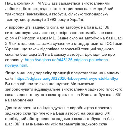
Наша компанія ТМ VDGlass займається виготовленням
лобових, бокових, задніх стекол триплекс на комерційний
транспорт (вантажівки, автобуси, сільськогосподарську
техніку, спецтехніку) з 1993 року в Україні.
У виробництві заднього скла на автобус на базі шасі ЗІЛ
використовується листове, поліроване автомобільне скло
фірми Pilkington марки М1. Заднє скло на автобус на базі шасі
ЗІЛ виготовлено за всіма сучасними стандартами та ГОСТами
України, що також відповідає заводській товщині заднього
скла на базі шасі ЗІЛ на Вашому автобусі. Докладніше про
сировину:
https://vdglass.ua/pf48126-vdglass-poluchena-
novaya.html.
Якщо в нашому переліку продукції представлена на нашому
сайті
https://vdglass.ua/g3912020-lobovyevetrovye-stekla-dlya
Ви не знайшли те скло що шукали Ми зможемо
запропонувати індивідуальне виготовлення заднього плоского
скла, заднього гнутого скла триплекс на Ваш автобус шасі ЗІЛ
на замовлення.
Для замовлення на індивідуальне виробництво плоского
заднього скла триплекс на Ваш автобус на базі шасі ЗІЛ
необхідний або креслення заднього скла автобуса на базі
шасі ЗІЛ із зазначенням усіх параметрів заднього скла