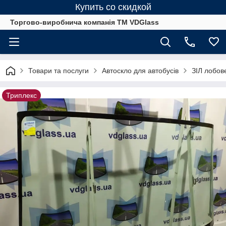
Купить со скидкой
Торгово-виробнича компанія ТМ VDGlass
Товари та послуги
Автоскло для автобуcів
ЗІЛ лобове
Триплекс