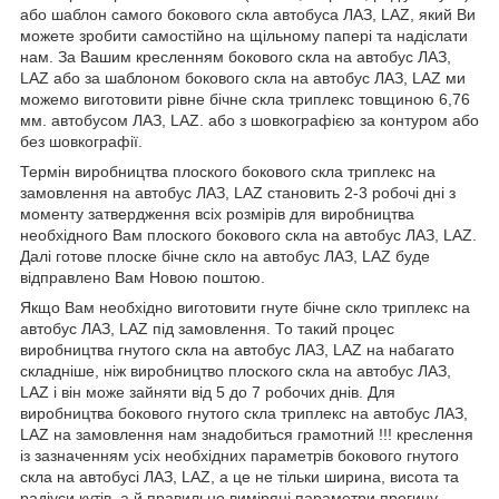
або шаблон самого бокового скла автобуса ЛАЗ, LAZ, який Ви
можете зробити самостійно на щільному папері та надіслати
нам. За Вашим кресленням бокового скла на автобус ЛАЗ,
LAZ або за шаблоном бокового скла на автобус ЛАЗ, LAZ ми
можемо виготовити рівне бічне скла триплекс товщиною 6,76
мм. автобусом ЛАЗ, LAZ. або з шовкографією за контуром або
без шовкографії.
Термін виробництва плоского бокового скла триплекс на
замовлення на автобус ЛАЗ, LAZ становить 2-3 робочі дні з
моменту затвердження всіх розмірів для виробництва
необхідного Вам плоского бокового скла на автобус ЛАЗ, LAZ.
Далі готове плоске бічне скло на автобус ЛАЗ, LAZ буде
відправлено Вам Новою поштою.
Якщо Вам необхідно виготовити гнуте бічне скло триплекс на
автобус ЛАЗ, LAZ під замовлення. То такий процес
виробництва гнутого скла на автобус ЛАЗ, LAZ на набагато
складніше, ніж виробництво плоского скла на автобус ЛАЗ,
LAZ і він може зайняти від 5 до 7 робочих днів. Для
виробництва бокового гнутого скла триплекс на автобус ЛАЗ,
LAZ на замовлення нам знадобиться грамотний !!! креслення
із зазначенням усіх необхідних параметрів бокового гнутого
скла на автобусі ЛАЗ, LAZ, а це не тільки ширина, висота та
радіуси кутів, а й правильно виміряні параметри прогину