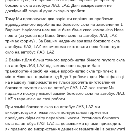
бокового скла автобуса ЛАЗ, LAZ. Дані вимірювання не
досвідченій людині дуже складно зробити.
Тому Ми пропонуємо два варіанти вирішення проблеми
індивідуального виробництва бокового скла на замовлення 1
Варіант. Надіслати нам ваше бите бічне скло компанією Нова
пошта (за умови що Ваше бічне скло на автобус ЛАЗ, LAZ
тримає форму) . За Вашим наданим зразком бокового скла
автобуса ЛАЗ, LAZ ми зможемо виготовити нове бічне гнуте
скло на автобус ЛАЗ, LAZ.
2 Варіант Для більш точного виробництва бічного гнутого скла
на автобус ЛАЗ, LAZ під замовлення надати Ваш
транспортний засіб на наше виробництво скла триплекс в
місто Нікополь терміном від 5 до 7 робочих дня. Наші фахівці
на нашому підприємстві не тільки зроблять виготовлення
бокового гнутого скла на автобус ЛАЗ, LAZ але також Ми
надаємо послугу якісної заміни бокового скла на автобус ЛАЗ,
LAZ з гарантією на свої роботи.
При заміні бокового скла на автобус ЛАЗ, LAZ ми
використовуємо тільки якісні поліуретанові герметики
провідних фірм світу перевірені часом. Установка бокового
скла на автобус ЛАЗ, LAZ за дешевшими цінами призводить
як правило до використання дешевих герметиків і в результаті