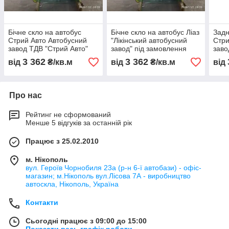
Бічне скло на автобус
Бічне скло на автобус Ліаз
Задн
Стрий Авто Автобусний
"Лікінський автобусний
Стри
завод ТДВ "Стрий Авто"
завод" під замовлення
заво
під замовлення
під 
3 362
3 362
від
₴/кв.м
від
₴/кв.м
від
Про нас
Рейтинг не сформований
Менше 5 відгуків за останній рік
Працює з 25.02.2010
м. Нікополь
вул. Героїв Чорнобиля 23а (р-н 6-ї автобази) - офіс-
магазин; м.Нікополь вул.Лісова 7А - виробництво
автоскла, Нікополь, Україна
Контакти
Сьогодні працює з 09:00 до 15:00