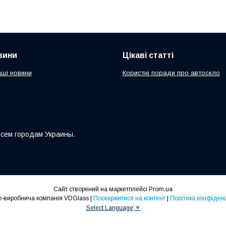
вини
Цікаві статті
аші новини
Користні поради про автоскло
всем городам Украины.
Сайт створений на маркетплейсі
Prom.ua
Торгово-виробнича компанія VDGlass |
Поскаржитися на контент
|
Політика конфіденц
Select Language
▼