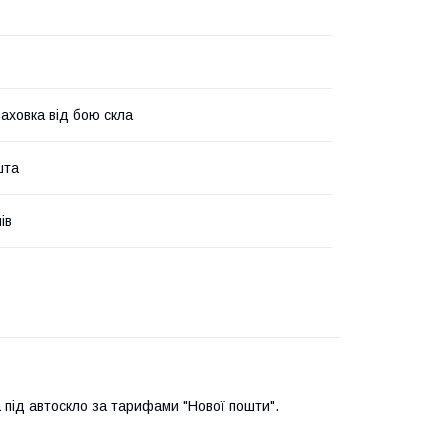
аховка від бою скла
шта
ів
під автоскло за тарифами "Нової пошти".