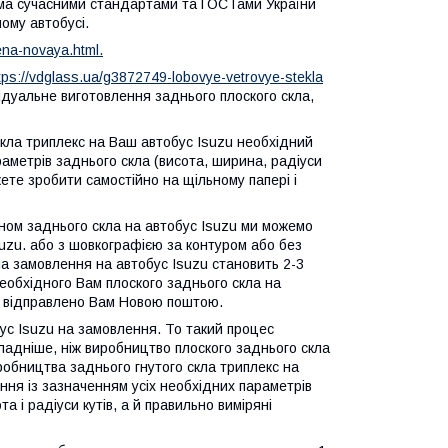
всіма сучасними стандартами та ГОСТами України
ому автобусі.
ena-novaya.html.
tps://vdglass.ua/g3872749-lobovye-vetrovye-stekla
дуальне виготовлення заднього плоского скла,
кла триплекс на Ваш автобус Isuzu необхідний
раметрів заднього скла (висота, ширина, радіуси
ете зробити самостійно на щільному папері і
ном заднього скла на автобус Isuzu ми можемо
suzu. або з шовкографією за контуром або без
на замовлення на автобус Isuzu становить 2-3
необхідного Вам плоского заднього скла на
де відправлено Вам Новою поштою.
ус Isuzu на замовлення. То такий процес
кладніше, ніж виробництво плоского заднього скла
иробництва заднього гнутого скла триплекс на
ння із зазначенням усіх необхідних параметрів
та і радіуси кутів, а й правильно виміряні