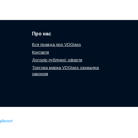
Про нас
Вся правда про VDGlass
Контакти
Догорір публічної оферти
Торгова марка VDGlass захищена
законом
ійності