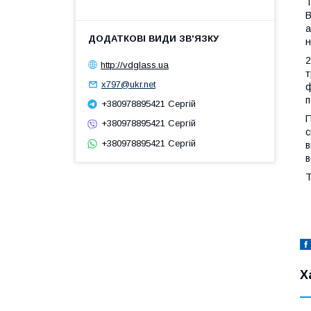
Т
В
а
н
2
http://vdglass.ua
т
x797@ukr.net
ф
п
+380978895421 Сергій
П
+380978895421 Сергій
с
+380978895421 Сергій
в
в
T
Х