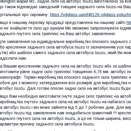
ilkington марки М1. Задне скло на автобус Isuzu виготовлено за 
о також відповідає заводській товщині заднього скла Isuzu на Ваш
етальніше про сировину:
https://vdglass.ua/pf48126-vdglass-poluch
кщо в нашому переліку продукції представлена на нашому сайті
ht
и не знайшли те скло що шукали Ми зможемо запропонувати індиві
аднього гнутого скла триплекс на Ваш автобус замовлення.
ля замовлення на індивідуальне виробництво плоского заднього с
бо креслення заднього скла автобуса Isuzu із зазначенням усіх па
утів) або шаблон самого заднього скла автобуса Isuzu, який Ви мож
адіслати нам.
а Вашим кресленням заднього скла на автобус Isuzu або за шабло
иготовити рівне заднє скло триплекс товщиною 6,76 мм. автобус I
овкографії. Термін виробництва плоского заднього скла триплекс 
обочі дні з моменту затвердження всіх розмірів для виробництва 
втобус Isuzu. Далі готове плоске заднє скло на автобус Isuzu бу
кщо Вам необхідно виготовити гнуте заднє скло триплекс на автоб
иробництва гнутого заднього скла на автобус Isuzu на набагато с
а автобус Isuzu і він може зайняти від 5 до 7 робочих днів. Для в
втобус Isuzu під замовлення нам знадобиться грамотний !!! кресле
аднього гнутого скла на автобусі Isuzu, а це не тільки ширина, висо
араметри прогину заднього скла автобуса Isuzu.