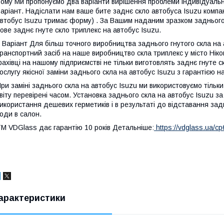
ому Ми пропонуємо два варіанти вирішення проблеми індивідуаль
аріант. Надіслати нам ваше бите заднє скло автобуса Isuzu компа
втобус Isuzu тримає форму) . За Вашим наданим зразком заднього
ове заднє гнуте скло триплекс на автобус Isuzu.
 Варіант Для більш точного виробництва заднього гнутого скла н
ранспортний засіб на наше виробництво скла триплекс у місто Ніко
ахівці на нашому підприємстві не тільки виготовлять заднє гнуте 
ослугу якісної заміни заднього скла на автобус Isuzu з гарантією на
ри заміні заднього скла на автобус Isuzu ми використовуємо тільки
віту перевірені часом. Установка заднього скла на автобус Isuzu
икористання дешевих герметиків і в результаті до відставання зад
оди в салон.
M VDGlass дає гарантію 10 років Детальніше:
https://vdglass.ua/cp
арактеристики