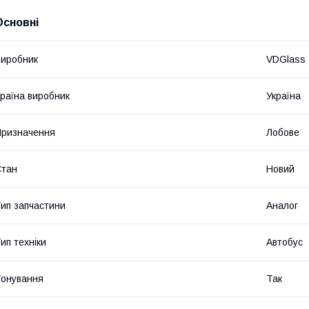
Основні
иробник
VDGlass
раїна виробник
Україна
ризначення
Лобове
Стан
Новий
ип запчастини
Аналог
ип техніки
Автобус
онування
Так