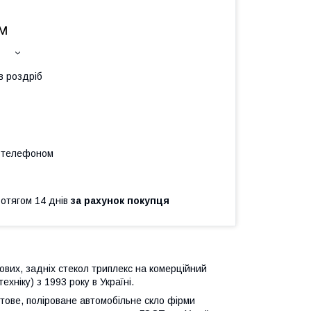
.м
в роздріб
а телефоном
ротягом 14 днів
за рахунок покупця
вих, задніх стекол триплекс на комерційний
ехніку) з 1993 року в Україні.
стове, поліроване автомобільне скло фірми