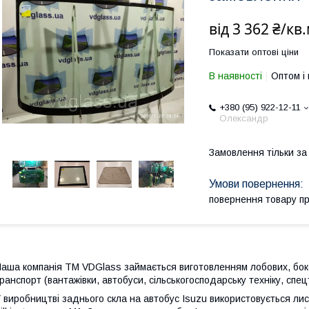
від
3 362 ₴/кв
Показати оптові ціни
В наявності
Оптом і 
+380 (95) 922-12-11
Олександр
Замовлення тільки з
повернення товару п
аша компанія ТМ VDGlass займається виготовленням лобових, боко
ранспорт (вантажівки, автобуси, сільськогосподарську техніку, спецт
 виробництві заднього скла на автобус Isuzu використовується ли