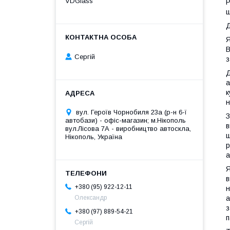
VDGlass
P
щ
Д
Я
В
Сергій
з
Д
а
к
н
вул. Героїв Чорнобиля 23а (р-н 6-ї
З
автобази) - офіс-магазин; м.Нікополь
в
вул.Лісова 7А - виробництво автоскла,
ш
Нікополь, Україна
р
а
Я
в
+380 (95) 922-12-11
н
Олександр
а
з
+380 (97) 889-54-21
п
Сергій