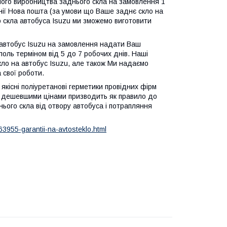
ного виробництва заднього скла на замовлення 1
нії Нова пошта (за умови що Ваше заднє скло на
 скла автобуса Isuzu ми зможемо виготовити
а автобус Isuzu на замовлення надати Ваш
поль терміном від 5 до 7 робочих днів. Наші
скло на автобус Isuzu, але також Ми надаємо
 свої роботи.
 якісні поліуретанові герметики провідних фірм
 за дешевшими цінами призводить як правило до
нього скла від отвору автобуса і потрапляння
63955-garantii-na-avtosteklo.html