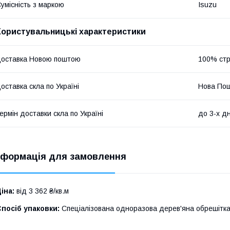
умісність з маркою
Isuzu
Користувальницькі характеристики
оставка Новою поштою
100% стр
оставка скла по Україні
Нова По
ермін доставки скла по Україні
до 3-х дн
нформація для замовлення
іна:
від 3 362 ₴/кв.м
посіб упаковки:
Спеціалізована одноразова дерев'яна обрешітка 