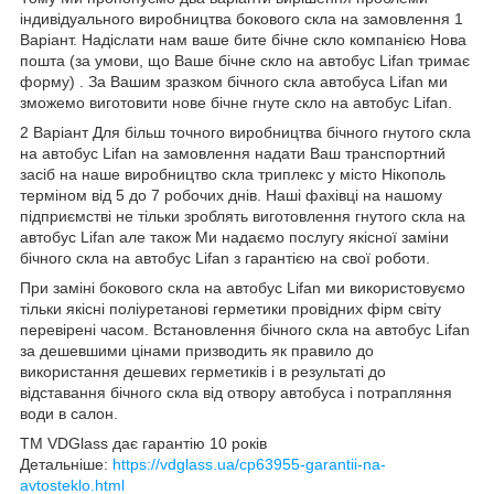
індивідуального виробництва бокового скла на замовлення 1
Варіант. Надіслати нам ваше бите бічне скло компанією Нова
пошта (за умови, що Ваше бічне скло на автобус Lifan тримає
форму) . За Вашим зразком бічного скла автобуса Lifan ми
зможемо виготовити нове бічне гнуте скло на автобус Lifan.
2 Варіант Для більш точного виробництва бічного гнутого скла
на автобус Lifan на замовлення надати Ваш транспортний
засіб на наше виробництво скла триплекс у місто Нікополь
терміном від 5 до 7 робочих днів. Наші фахівці на нашому
підприємстві не тільки зроблять виготовлення гнутого скла на
автобус Lifan але також Ми надаємо послугу якісної заміни
бічного скла на автобус Lifan з гарантією на свої роботи.
При заміні бокового скла на автобус Lifan ми використовуємо
тільки якісні поліуретанові герметики провідних фірм світу
перевірені часом. Встановлення бічного скла на автобус Lifan
за дешевшими цінами призводить як правило до
використання дешевих герметиків і в результаті до
відставання бічного скла від отвору автобуса і потрапляння
води в салон.
TM VDGlass дає гарантію 10 років
Детальніше:
https://vdglass.ua/cp63955-garantii-na-
avtosteklo.html