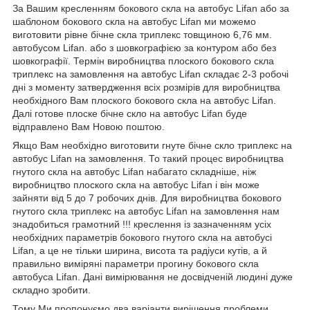
За Вашим кресленням бокового скла на автобус Lifan або за
шаблоном бокового скла на автобус Lifan ми можемо
виготовити рівне бічне скла триплекс товщиною 6,76 мм.
автобусом Lifan. або з шовкографією за контуром або без
шовкографії. Термін виробництва плоского бокового скла
триплекс на замовлення на автобус Lifan складає 2-3 робочі
дні з моменту затвердження всіх розмірів для виробництва
необхідного Вам плоского бокового скла на автобус Lifan.
Далі готове плоске бічне скло на автобус Lifan буде
відправлено Вам Новою поштою.
Якщо Вам необхідно виготовити гнуте бічне скло триплекс на
автобус Lifan на замовлення. То такий процес виробництва
гнутого скла на автобус Lifan набагато складніше, ніж
виробництво плоского скла на автобус Lifan і він може
зайняти від 5 до 7 робочих днів. Для виробництва бокового
гнутого скла триплекс на автобус Lifan на замовлення нам
знадобиться грамотний !!! креслення із зазначенням усіх
необхідних параметрів бокового гнутого скла на автобусі
Lifan, а це не тільки ширина, висота та радіуси кутів, а й
правильно виміряні параметри прогину бокового скла
автобуса Lifan. Дані вимірювання не досвідченій людині дуже
складно зробити.
Тому Ми пропонуємо два варіанти вирішення проблеми