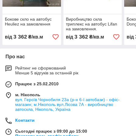
Бокове скло на автобус
Виробництво скла
Боко
Heuliez на замовлення
триплекс на автобус Lifan
Dong
на замовлення.
3 362
3 362
від
₴/кв.м
від
₴/кв.м
від
Про нас
Рейтинг не сформований
Менше 5 відгуків за останній рік
Працює з 25.02.2010
м. Нікополь
вул. Героїв Чорнобиля 23а (р-н 6-ї автобази) - офіс-
магазин; м.Нікополь вул.Лісова 7А - виробництво
автоскла, Нікополь, Україна
Контакти
Сьогодні працює з 09:00 до 15:00