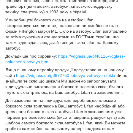
лобових, бокових, задніх стекол триплекс на комерційний
транспорт (вантажівки, автобуси, сільськогосподарську
техніку, спецтехніку) з 1993 року в Україні.
У виробництві бокового скла на автобус Lifan
використовується листове, поліроване автомобільне скло
фірми Pilkington марки М1. Скло на автобус Lifan виготовлено
за всіма сучасними стандартами та ГОСТами України, що
також відповідає заводській товщині скла Lifan на Вашому
автобусі.
Докладніше про сировину:
https://vdglass.ua/pf48126-vdglass-
poluchena-novaya.html.
Якщо в нашому переліку продукції представлена на нашому
сайті
https://vdglass.ua/g3872760-lobovye-vetrovye-stekla
Ви не
знайшли те скло що шукали Ми зможемо запропонувати
індивідуальне виготовлення бокового плоского скла, бічного
гнутого скла триплекс на Ваш автобус Lifan на замовлення .
Для замовлення на індивідуальне виробництво плоского
бокового скла триплекс на Ваш автобус Lifan необхідний або
креслення бокового скла автобуса Lifan із зазначенням усіх
параметрів бокового скла (висота, ширина, радіуси кутів) або
шаблон самого бокового скла автобуса Lifan, який Ви можете
зробити самостійно на щільному папері і надіслати нам.