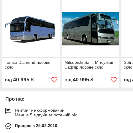
Temsa Diamond лобове
Mitsubishi Safir, Мітсубіші
Setr
скло
Сафтір лобове скло
скло
40 995
40 995
від
₴
від
₴
від
Про нас
Рейтинг не сформований
Менше 5 відгуків за останній рік
Працює з 25.02.2010