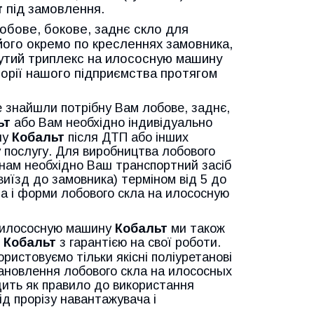
т
під замовлення.
обове, бокове, заднє скло для
ого окремо по кресленнях замовника,
нутий триплекс на илососную машину
орії нашого підприємства протягом
е знайшли потрібну Вам лобове, заднє,
ьт
або Вам необхідно індивідуально
ну
Кобальт
після ДТП або інших
 послугу. Для виробництва лобового
нам необхідно Ваш транспортний засіб
виїзд до замовника) терміном від 5 до
ла і форми лобового скла на илососную
а илососную машину
Кобальт
ми також
х
Кобальт
з гарантією на свої роботи.
ористовуємо тільки якісні поліуретанові
становлення лобового скла
на илососных
ить як правило до використання
ід прорізу навантажувача і