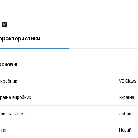
арактеристики
Основні
иробник
VDGlass
раїна виробник
Україна
ризначення
Лобове
Стан
Новий