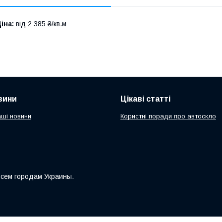
іна:
від 2 385 ₴/кв.м
вини
Цікаві статті
аші новини
Користні поради про автоскло
всем городам Украины.