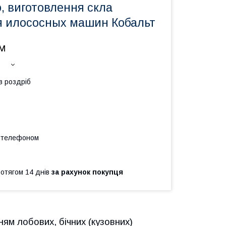
, виготовлення скла
я илососных машин Кобальт
.м
в роздріб
а телефоном
ротягом 14 днів
за рахунок покупця
м лобових, бічних (кузовних)