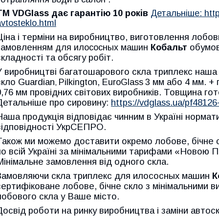
TM VDGlass дає гарантію 10 років
Детальніше: http
avtosteklo.html
Ціна і терміни на виробництво, виготовлення лобови
замовленням
обумов
для илососных машин
Кобальт
складності та обсягу робіт.
У виробництві багатошарового скла триплекс наша 
скло Guardian
3 мм або 4 мм. +
Pilkington, EuroGlass
,
0,76 мм провідних світових виробників. Товщина гот
Детальніше про сировину:
https://vdglass.ua/pf4812
Наша продукція відповідає чинним в Україні норма
відповідності УкрСЕПРО.
Також ми можемо доставити окремо лобове, бічне
по всій Україні за мінімальними тарифами «Новою 
Мінімальне замовлення від одного скла.
Замовляючи скла триплекс для илососных машин
К
сертифіковане лобове, бічне скло з мінімальними в
лобового скла у Ваше місто.
Досвід роботи на ринку виробництва і заміни автоск