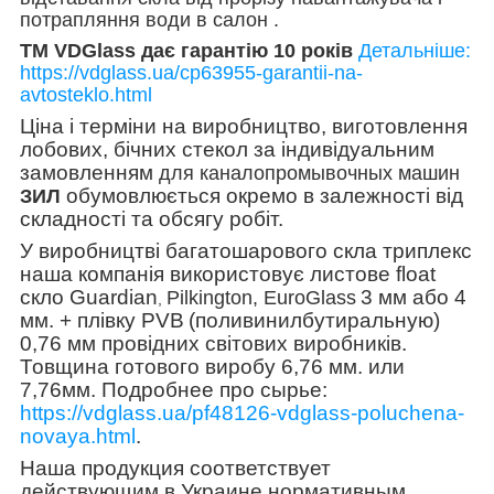
потрапляння води в салон .
TM VDGlass дає гарантію 10 років
Детальніше:
https://vdglass.ua/cp63955-garantii-na-
avtosteklo.html
Ціна і терміни на виробництво, виготовлення
лобових, бічних стекол за індивідуальним
замовленням
для каналопромывочных машин
обумовлюється окремо в залежності від
ЗИЛ
складності та обсягу робіт.
У виробництві багатошарового скла триплекс
наша компанія використовує листове float
скло Guardian
3 мм або 4
Pilkington, EuroGlass
,
мм. + плівку PVB
(поливинилбутиральную)
0,76 мм провідних світових виробників.
Товщина готового виробу 6,76 мм. или
7,76мм. Подробнее про сырье:
https://vdglass.ua/pf48126-vdglass-poluchena-
novaya.html
.
Наша продукция соответствует
действующим в Украине нормативным