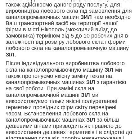
також здійснюємо даного роду послугу. Для
виробництва лобового скла під замовлення для
каналопромывочных машин
ЗИЛ
нам необхідно
Ваш транспортний засіб на території нашої
фірми в місті Нікополь (можливий виїзд до
замовника) терміном від 5 до 10 робочих дня в
залежності від розміру лобового скла і форми
лобового скла на каналопромывочную машину
ЗІЛ
.
Після індивідуального виробництва лобового
скла на каналопромывочную машину
ЗІЛ
ми
також пропонуємо якісну заміну текла на
каналопромывочных машинах
ЗІЛ
з гарантією
на свої роботи. При заміні скла
на
каналопромывочной машині
ЗІЛ
ми
використовуємо тільки якісні поліуретанові
герметики провідних фірм світу перевірені
часом. Встановлення лобового скла
на
каналопромывочных машинах
ЗІЛ
за більш
дешевими цінами призводить як правило до
використання дешевих герметиків і в слідстві до
відставання скла від прорізу навантажувача і