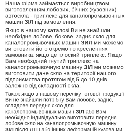
Наша фірма займається виробництвом,
виготовленням лобових, бічних (кузовних)
автоскла - триплекс для каналопромывочных
машин
ЗІЛ
під замовлення.
Якщо в нашому каталозі Ви не знайшли
необхідне лобове, бокове, заднє скло для
каналопромывочных машин
ЗИЛ
ми можемо
виготовити його окремо по кресленнях
замовника, якщо це плоский триплекс. Якщо
Вам необхідний гнутий триплекс на
каналопромывочную машину
ЗІЛ
ми можемо
виготовити дане скло на території нашого
підприємства протягом від 5 до 10 днів
залежно від складності скла.
Також якщо в нашому переліку готової продукції
Ви не знайшли потрібну Вам лобове, заднє,
оглядове переднє скло для
каналопромывочных машин
ЗІЛ
або Вам
необхідно індивідуально виготовити переднє
лобове скло на каналопромывочную машину
ЗІЛ
після ДТП або інших деформацій кузова ми