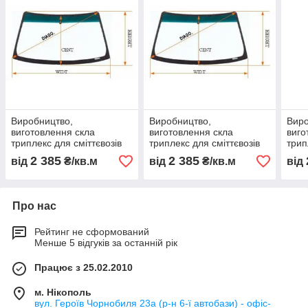
Виробництво,
Виробництво,
Виро
виготовлення скла
виготовлення скла
виго
триплекс для сміттєвозів
триплекс для сміттєвозів
трип
Renault
Isuzu
Scan
2 385
2 385
від
₴/кв.м
від
₴/кв.м
від
Про нас
Рейтинг не сформований
Менше 5 відгуків за останній рік
Працює з 25.02.2010
м. Нікополь
вул. Героїв Чорнобиля 23а (р-н 6-ї автобази) - офіс-