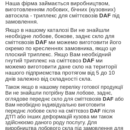
Наша фірма займається виробництвом,
виготовленням лобових, бічних (кузовних)
автоскла - триплекс для сміттєвозів
DAF
під
замовлення.
Якщо в нашому каталозі Ви не знайшли
необхідне лобове, бокове, заднє скло для
сміттєвозів
DAF
ми можемо виготовити його
окремо по кресленнях замовника, якщо це
плоский триплекс. Якщо Вам необхідний
гнутий триплекс на сміттєвоз
DAF
ми
можемо виготовити дане скло на території
нашого підприємства протягом від 5 до 10
днів залежно від складності скла.
Також якщо в нашому переліку готової продукції
Ви не знайшли потрібну Вам лобове, заднє,
оглядове переднє скло для сміттєвозів
DAF
або
Вам необхідно індивідуально виготовити
переднє лобове скло на сміттєвоз
DAF
після
ДТП або інших деформацій кузова ми також
здійснюємо даного роду послугу. Для
виробництва лобового скла під замовлення для