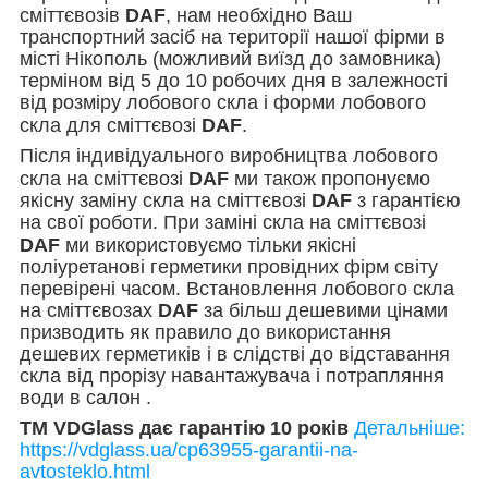
сміттєвозів
DAF
, нам необхідно Ваш
транспортний засіб на території нашої фірми в
місті Нікополь (можливий виїзд до замовника)
терміном від 5 до 10 робочих дня в залежності
від розміру лобового скла і форми лобового
скла для сміттєвозі
DAF
.
Після індивідуального виробництва лобового
скла на сміттєвозі
DAF
ми також пропонуємо
якісну заміну скла на сміттєвозі
DAF
з гарантією
на свої роботи. При заміні скла на
сміттєвозі
DAF
ми використовуємо тільки якісні
поліуретанові герметики провідних фірм світу
перевірені часом. Встановлення лобового скла
на сміттєвозах
DAF
за більш дешевими цінами
призводить як правило до використання
дешевих герметиків і в слідстві до відставання
скла від прорізу навантажувача і потрапляння
води в салон .
TM VDGlass дає гарантію 10 років
Детальніше:
https://vdglass.ua/cp63955-garantii-na-
avtosteklo.html