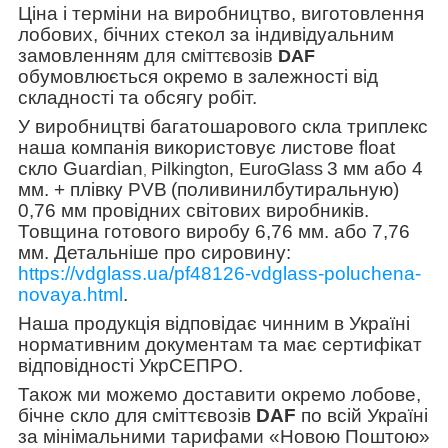
Ціна і терміни на виробництво, виготовлення
лобових, бічних стекол за індивідуальним
замовленням
для сміттєвозів
DAF
обумовлюється окремо в залежності від
складності та обсягу робіт.
У виробництві багатошарового скла триплекс
наша компанія використовує листове float
скло Guardian
3 мм або 4
Pilkington, EuroGlass
,
мм. + плівку PVB
(поливинилбутиральную)
0,76 мм провідних світових виробників.
Товщина готового виробу 6,76 мм. або 7,76
мм. Детальніше про сировину:
https://vdglass.ua/pf48126-vdglass-poluchena-
novaya.html
.
Наша продукція відповідає чинним в Україні
нормативним документам та має сертифікат
відповідності УкрСЕПРО.
Також ми можемо доставити окремо лобове,
бічне скло для сміттєвозів
DAF
по всій Україні
за мінімальними тарифами «Новою Поштою»