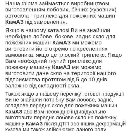
Наша фірма займається виробництвом,
виготовленням лобових, бічних (кузовних)
автоскла - триплекс для пожежних машин
КамАЗ
під замовлення.
Якщо в нашому каталозі Ви не знайшли
необхідне лобове, бокове, заднє скло для
пожежних машин
КамАЗ
ми можемо
виготовити його окремо по кресленнях
замовника, якщо це плоский триплекс. Якщо
Вам необхідний гнутий триплекс для
пожежну машину
КамАЗ
ми можемо
виготовити дане скло на території нашого
підприємства протягом від 5 до 10 днів
залежно від складності скла.
Також якщо в нашому переліку готової продукції
Ви не знайшли потрібну Вам лобове, заднє,
оглядове переднє скло для пожежних машин
КамАЗ
або Вам необхідно індивідуально
виготовити переднє лобове скло на пожежну
машину
КамАЗ
після ДТП або інших деформацій
кузова ми також здійснюємо даного роду