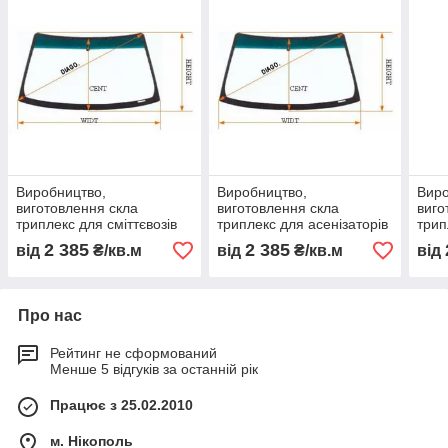
Виробництво,
Виробництво,
Виро
виготовлення скла
виготовлення скла
виго
триплекс для сміттєвозів
триплекс для асенізаторів
трип
КамАЗ
і насосів КамАЗ
маш
2 385
2 385
від
₴/кв.м
від
₴/кв.м
від
Про нас
Рейтинг не сформований
Менше 5 відгуків за останній рік
Працює з 25.02.2010
м. Нікополь