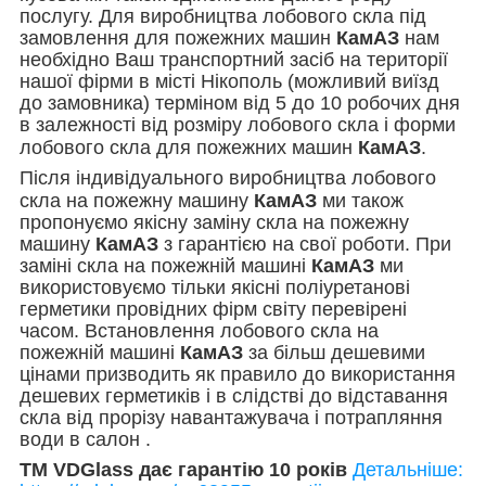
послугу. Для виробництва лобового скла під
замовлення для пожежних машин
КамАЗ
нам
необхідно Ваш транспортний засіб на території
нашої фірми в місті Нікополь (можливий виїзд
до замовника) терміном від 5 до 10 робочих дня
в залежності від розміру лобового скла і форми
лобового скла для пожежних машин
КамАЗ
.
Після індивідуального виробництва лобового
скла на пожежну машину
КамАЗ
ми також
пропонуємо якісну заміну скла на пожежну
машину
КамАЗ
з гарантією на свої роботи. При
заміні скла на пожежній машині
КамАЗ
ми
використовуємо тільки якісні поліуретанові
герметики провідних фірм світу перевірені
часом. Встановлення лобового скла
на
пожежній машині
КамАЗ
за більш дешевими
цінами призводить як правило до використання
дешевих герметиків і в слідстві до відставання
скла від прорізу навантажувача і потрапляння
води в салон .
TM VDGlass дає гарантію 10 років
Детальніше: