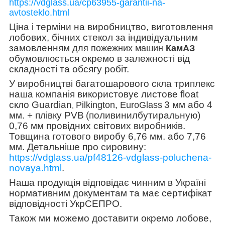
https://vdglass.ua/cp63955-garantii-na-
avtosteklo.html
Ціна і терміни на виробництво, виготовлення
лобових, бічних стекол за індивідуальним
замовленням
для пожежних машин
КамАЗ
обумовлюється окремо в залежності від
складності та обсягу робіт.
У виробництві багатошарового скла триплекс
наша компанія використовує листове float
скло Guardian
3 мм або 4
Pilkington, EuroGlass
,
мм. + плівку PVB
(поливинилбутиральную)
0,76 мм провідних світових виробників.
Товщина готового виробу 6,76 мм. або 7,76
мм. Детальніше про сировину:
https://vdglass.ua/pf48126-vdglass-poluchena-
novaya.html
.
Наша продукція відповідає чинним в Україні
нормативним документам та має сертифікат
відповідності УкрСЕПРО.
Також ми можемо доставити окремо лобове,