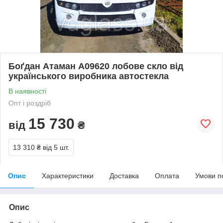
Боґдан Атаман А09620 лобове скло від
українського виробника автостекла
В наявності
Опт і роздріб
15 730
від
₴
13 310 ₴
від 5 шт.
Опис
Характеристики
Доставка
Оплата
Умови п
Опис