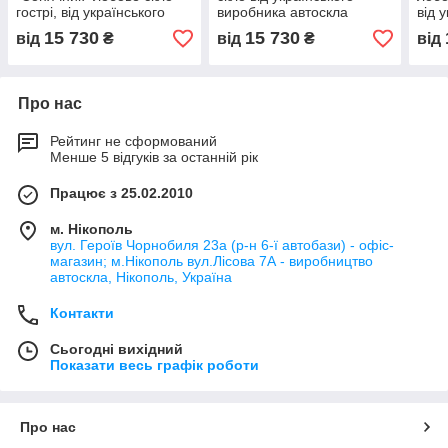
гострі, від українського
виробника автоскла
від 
виробника автостекла
виро
15 730
15 730
від
₴
від
₴
від
Про нас
Рейтинг не сформований
Менше 5 відгуків за останній рік
Працює з 25.02.2010
м. Нікополь
вул. Героїв Чорнобиля 23а (р-н 6-ї автобази) - офіс-
магазин; м.Нікополь вул.Лісова 7А - виробництво
автоскла, Нікополь, Україна
Контакти
Сьогодні вихідний
Показати весь графік роботи
Про нас