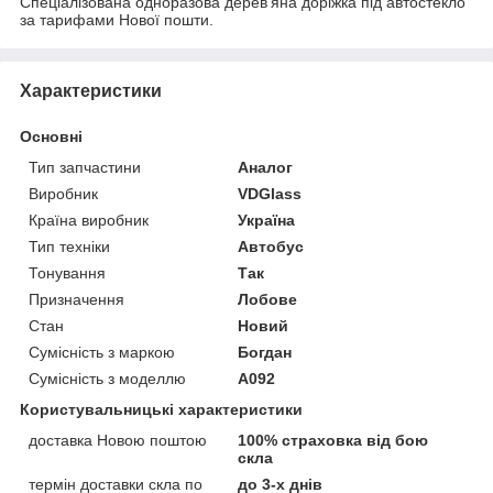
Спеціалізована одноразова дерев’яна доріжка під автостекло
за тарифами Нової пошти.
Характеристики
Основні
Тип запчастини
Аналог
Виробник
VDGlass
Країна виробник
Україна
Тип техніки
Автобус
Тонування
Так
Призначення
Лобове
Стан
Новий
Сумісність з маркою
Богдан
Сумісність з моделлю
А092
Користувальницькі характеристики
доставка Новою поштою
100% страховка від бою
скла
термін доставки скла по
до 3-х днів