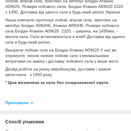
Лобові, вітрові скла, триплекс на автобус Богдан Атаман
А09620. Розміри лобового сікла Богдан Атаман А09620 2320
x 1490. Доставка від одного скла в будь-який регіон України
Наша компанія пропонує лобові, вітрові скла, триплекс на
автобус Богдан А092Н6, Атаман А092Н6. Розміри лобового
скла Богдан Атаман А09620 2320, - ширина, на 1490мм, -
висота скла. Скло встановлюється в клей! Доставка від одного
скла в будь-який регіон.
Вказуючи лобове скло на Богдан Атаман А09620 У нас ви
отримуєте якісне скляне лобове скло з мінімальними
витратами на заміну і доставку лобового скла у ваше місто.
Досвід роботи на ринку виробництва, доставки і заміни
автостекла з 1993 року.
* Ціна визначена за скло без сонцезахисної смуги.
Приховати
Спосіб упаковки