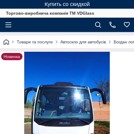
Купить со скидкой
Торгово-виробнича компанія ТМ VDGlass
Товари та послуги
Автоскло для автобуcів
Богдан лоб
Новинка