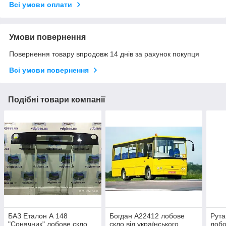
Всі умови оплати
Умови повернення
Повернення товару впродовж 14 днів за рахунок покупця
Всі умови повернення
Подібні товари компанії
БАЗ Еталон А 148
Богдан А22412 лобове
Рута
"Сонячник" лобове скло
скло від українського
лобо