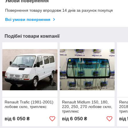
Умови повернення
Повернення товару впродовж 14 днів за рахунок покупця
Всі умови повернення
Подібні товари компанії
Renault Trafic (1981-2001)
Renault Midlum 150, 180,
Rena
лобове скло, триплекс
220, 250, 270 лобове скло,
2018
триплекс
трип
6 050
6 050
від
₴
від
₴
від