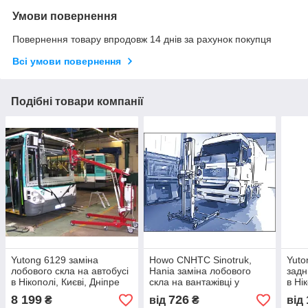
Умови повернення
Повернення товару впродовж 14 днів за рахунок покупця
Всі умови повернення
Подібні товари компанії
Yutong 6129 заміна
Howo CNHTC Sinotruk,
Yuto
лобового скла на автобусі
Hania заміна лобового
задн
в Нікополі, Києві, Дніпре
скла на вантажівці у
в Ні
Нікополі, Києві, Дніпрі
8 199
726
₴
від
₴
від