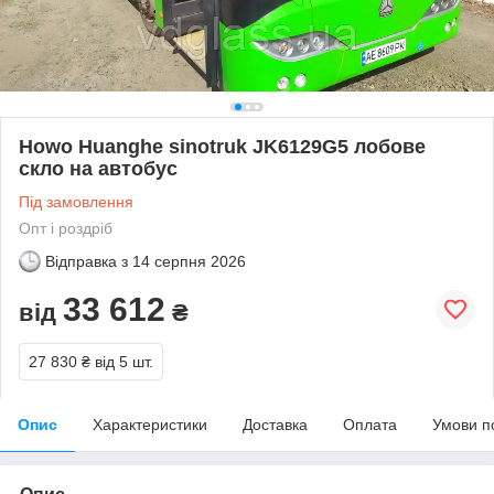
Howo Huanghe sinotruk JK6129G5 лобове
скло на автобус
Під замовлення
Опт і роздріб
Відправка з
14 серпня 2026
33 612
від
₴
27 830 ₴
від 5 шт.
Опис
Характеристики
Доставка
Оплата
Умови п