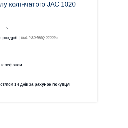
у колінчатого JAC 1020
в роздріб
Код:
YSD490Q-02009a
а телефоном
ротягом 14 днів
за рахунок покупця