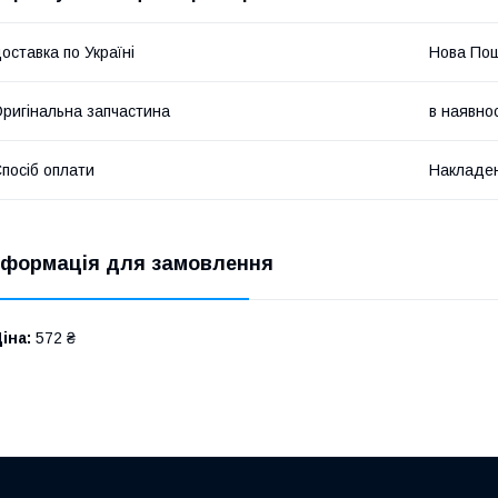
оставка по Україні
Нова По
ригінальна запчастина
в наявнос
посіб оплати
Накладен
нформація для замовлення
іна:
572 ₴