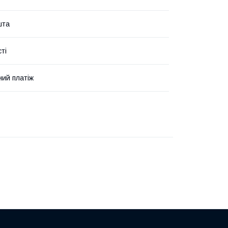
шта
ті
ий платіж