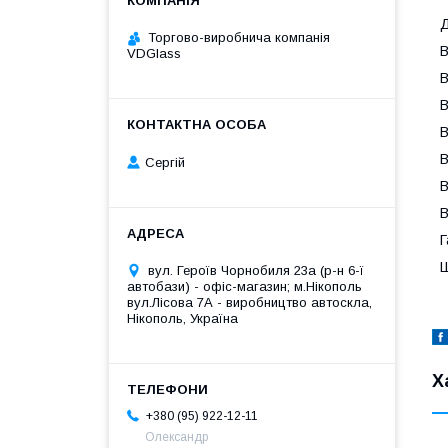
Д
Торгово-виробнича компанія
В
VDGlass
В
В
В
В
Сергій
В
В
Г
Ш
вул. Героїв Чорнобиля 23а (р-н 6-ї
автобази) - офіс-магазин; м.Нікополь
вул.Лісова 7А - виробництво автоскла,
Нікополь, Україна
Х
+380 (95) 922-12-11
Олександр