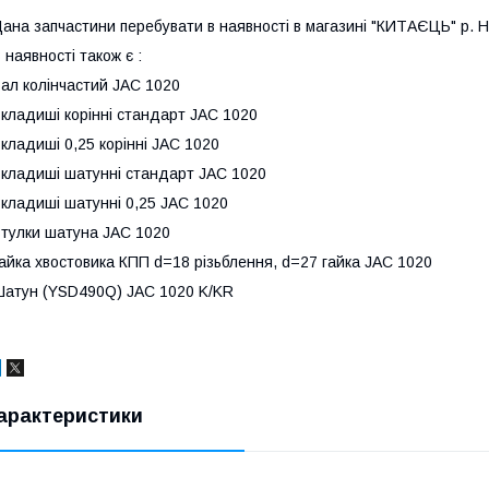
ана запчастини перебувати в наявності в магазині "КИТАЄЦЬ" р. Ні
 наявності також є :
ал колінчастий JAC 1020
кладиші корінні стандарт JAC 1020
кладиші 0,25 корінні JAC 1020
кладиші шатунні стандарт JAC 1020
кладиші шатунні 0,25 JAC 1020
тулки шатуна JAC 1020
айка хвостовика КПП d=18 різьблення, d=27 гайка JAC 1020
атун (YSD490Q) JAC 1020 K/KR
арактеристики