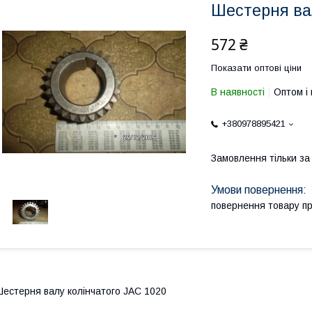
Шестерня вал
572 ₴
Показати оптові ціни
В наявності
Оптом і 
+380978895421
Замовлення тільки з
повернення товару п
естерня валу колінчатого JAC 1020