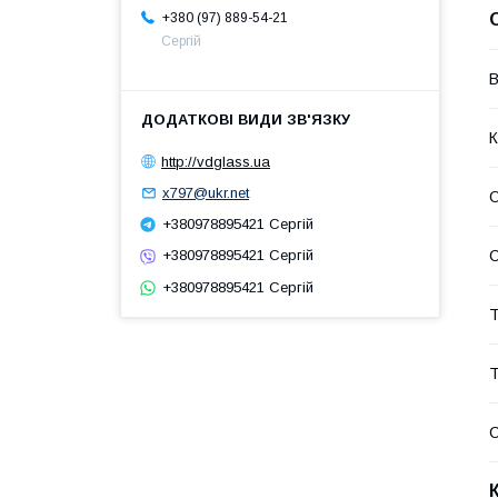
+380 (97) 889-54-21
Сергій
В
К
http://vdglass.ua
x797@ukr.net
О
+380978895421 Сергій
С
+380978895421 Сергій
+380978895421 Сергій
Т
Т
С