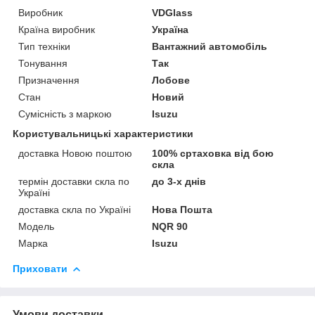
Виробник
VDGlass
Країна виробник
Україна
Тип техніки
Вантажний автомобіль
Тонування
Так
Призначення
Лобове
Стан
Новий
Сумісність з маркою
Isuzu
Користувальницькі характеристики
доставка Новою поштою
100% сртаховка від бою
скла
термін доставки скла по
до 3-х днів
Україні
доставка скла по Україні
Нова Пошта
Модель
NQR 90
Марка
Isuzu
Приховати
Умови доставки