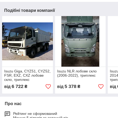
Подібні товари компанії
Isuzu Giga, CYZ51, CYZ52,
Isuzu NLR лобове скло
Isuz
FSR, EXZ, CXZ лобове
(2006-2022), триплекс
2014
скло, триплекс
трип
6 722
5 378
від
₴
від
₴
від
Про нас
Рейтинг не сформований
Менше 5 відгуків за останній рік