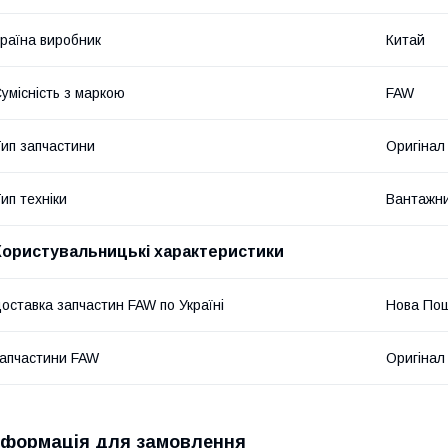
раїна виробник
Китай
умісність з маркою
FAW
ип запчастини
Оригінал
ип техніки
Вантажни
Користувальницькі характеристики
оставка запчастин FAW по Україні
Нова По
апчастини FAW
Оригінал
нформація для замовлення