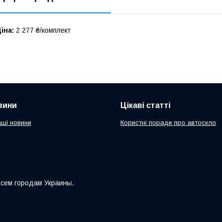
іна:
2 277 ₴/комплект
вини
Цікаві статті
аші новини
Користні поради про автоскло
всем городам Украины.