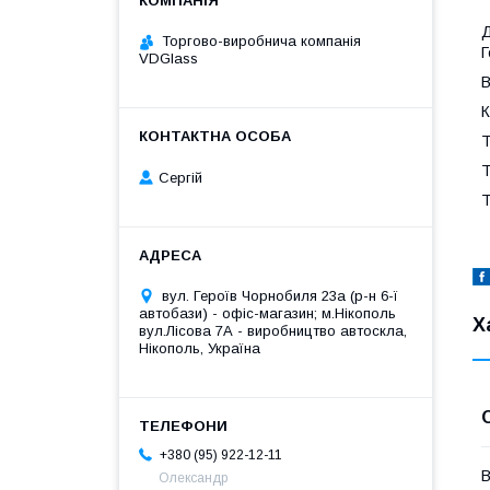
Д
Торгово-виробнича компанія
Г
VDGlass
В
К
Т
Т
Сергій
Т
вул. Героїв Чорнобиля 23а (р-н 6-ї
автобази) - офіс-магазин; м.Нікополь
Х
вул.Лісова 7А - виробництво автоскла,
Нікополь, Україна
+380 (95) 922-12-11
В
Олександр