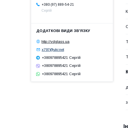
+380 (97) 889-54-21
Сергій
К
С
http://vdglass.ua
Т
x797@ukr.net
Т
+380978895421 Сергій
+380978895421 Сергій
+380978895421 Сергій
д
з
І