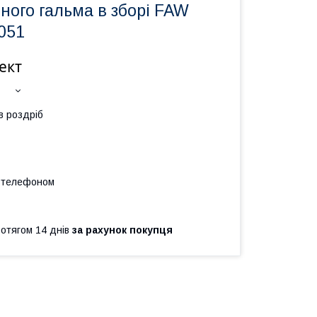
ного гальма в зборі FAW
1051
ект
в роздріб
а телефоном
ротягом 14 днів
за рахунок покупця