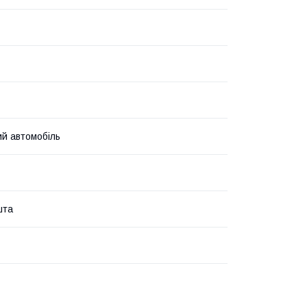
й автомобіль
шта