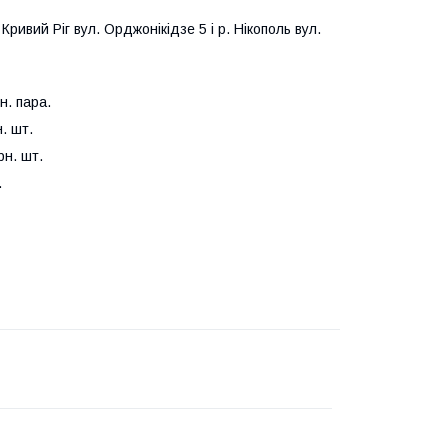
ивий Ріг вул. Орджонікідзе 5 і р. Нікополь вул.
н. пара.
. шт.
рн. шт.
.