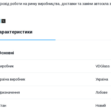
освід роботи на ринку виробництва, доставки та заміни автоскла з
арактеристики
Основні
иробник
VDGlass
раїна виробник
Україна
ризначення
Лобове
Стан
Новий