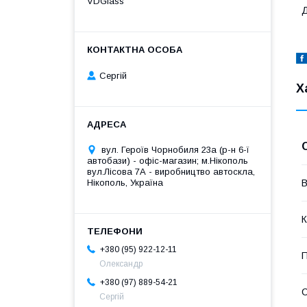
VDGlass
Д
Сергій
Х
вул. Героїв Чорнобиля 23а (р-н 6-ї
автобази) - офіс-магазин; м.Нікополь
вул.Лісова 7А - виробництво автоскла,
Нікополь, Україна
В
К
+380 (95) 922-12-11
П
Олександр
+380 (97) 889-54-21
Сергій