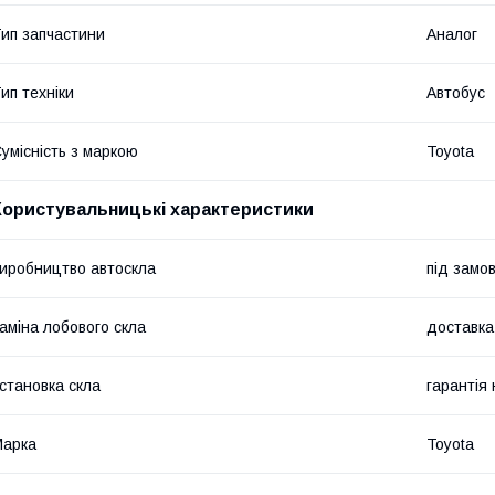
ип запчастини
Аналог
ип техніки
Автобус
умісність з маркою
Toyota
Користувальницькі характеристики
иробництво автоскла
під замо
аміна лобового скла
доставка
становка скла
гарантія 
Марка
Toyota