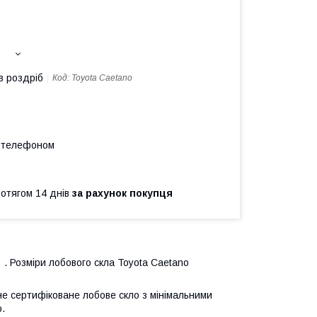
в роздріб
Код:
Toyota Caetano
а телефоном
ротягом 14 днів
за рахунок покупця
 . Розміри лобового скла Toyota Caetano
не сертифіковане лобове скло з мінімальними
.