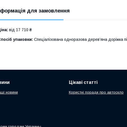
нформація для замовлення
іна:
від 17 710 ₴
посіб упаковки:
Спеціалізована одноразова дерев’яна доріжка п
вини
Цікаві статті
аші новини
Користні поради про автоскло
всем городам Украины.