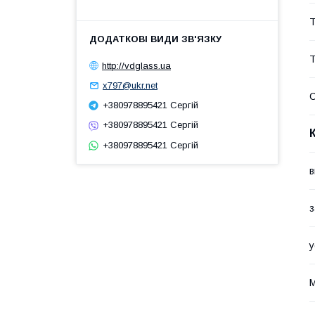
Т
Т
http://vdglass.ua
x797@ukr.net
С
+380978895421 Сергій
+380978895421 Сергій
+380978895421 Сергій
в
з
у