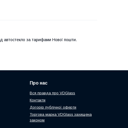
ід автостекло за тарифами Нової пошти.
Про нас
Вся правда про VDGlass
Контакти
Догорір публічної оферти
Торгова марка VDGlass захищена
законом