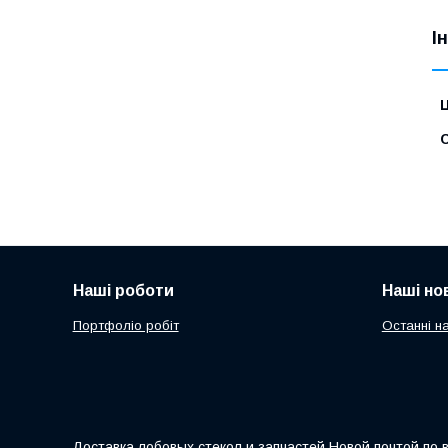
І
Ц
С
Наші роботи
Наші но
Портфоліо робіт
Останні н
Доставка лобовых стекол и запчастей Новой почтой по 