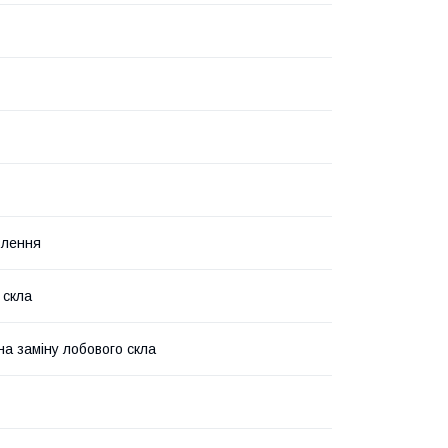
влення
 скла
на заміну лобового скла