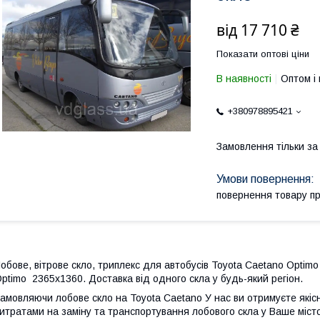
від
17 710 ₴
Показати оптові ціни
В наявності
Оптом і 
+380978895421
Замовлення тільки з
повернення товару п
обове, вітрове скло, триплекс для автобусів Toyota Caetano Optimo
ptimo 2365x1360. Доставка від одного скла у будь-який регіон.
амовляючи лобове скло на Toyota Caetano У нас ви отримуєте якіс
итратами на заміну та транспортування лобового скла у Ваше місто