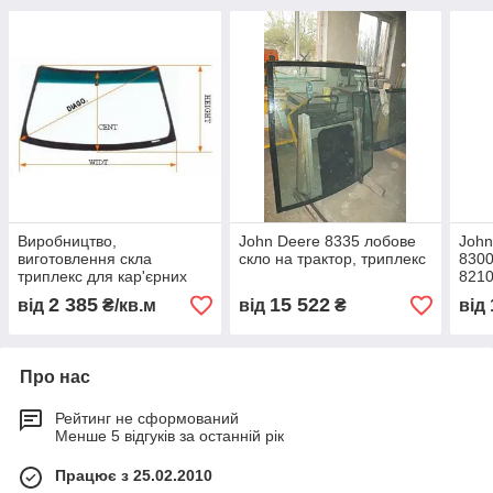
Виробництво,
John Deere 8335 лобове
John
виготовлення скла
скло на трактор, триплекс
8300
триплекс для кар'єрних
8210
навантажувачів Case IH
8200
2 385
15 522
від
₴/кв.м
від
₴
від
трак
Про нас
Рейтинг не сформований
Менше 5 відгуків за останній рік
Працює з 25.02.2010