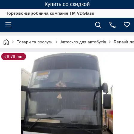
Купить со скидкой
Торгово-виробнича компанія ТМ VDGlass
Товари та послуги
Автоскло для автобуcів
Renault ло
s 6,76 mm