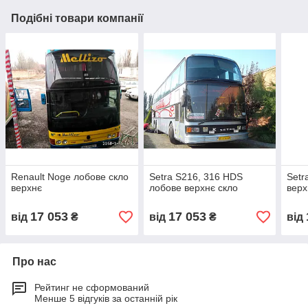
Подібні товари компанії
Renault Noge лобове скло
Setra S216, 316 HDS
Setr
верхнє
лобове верхнє скло
верх
17 053
17 053
від
₴
від
₴
від
Про нас
Рейтинг не сформований
Менше 5 відгуків за останній рік