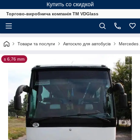
Купить со скидкой
Торгово-виробнича компанія ТМ VDGlass
Товари та послуги
Автоскло для автобуcів
Mercedes 
s 6,76 mm