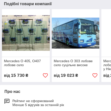
Подібні товари компанії
Mercedes O 405, O407
Mercedes O 303 лобове
Merc
лобове скло
скло суцільне високе
лобо
у Нік
15 730
19 023
від
₴
від
₴
від
Про нас
Рейтинг не сформований
Менше 5 відгуків за останній рік