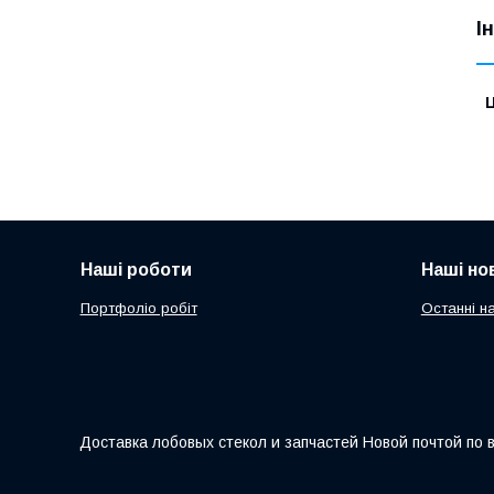
І
Ц
Наші роботи
Наші но
Портфоліо робіт
Останні н
Доставка лобовых стекол и запчастей Новой почтой по 