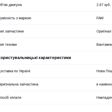
б'єм двигуна
2.67 куб.
умісність з маркою
FAW
ип запчастини
Оригінал
ип техніки
Вантажни
Користувальницькі характеристики
оставка по Україні
Нова По
ригінальна запчастина
в наявнос
посіб оплати
Накладен