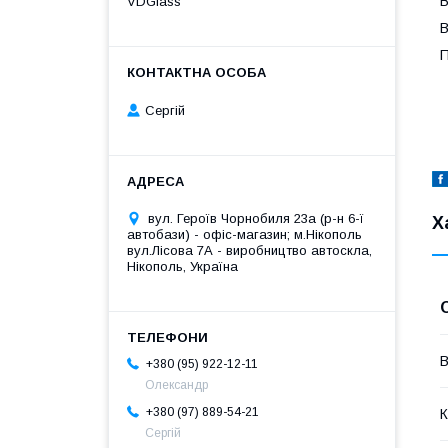
В
VDGlass
В
П
Сергій
вул. Героїв Чорнобиля 23а (р-н 6-ї
Х
автобази) - офіс-магазин; м.Нікополь
вул.Лісова 7А - виробництво автоскла,
Нікополь, Україна
В
+380 (95) 922-12-11
Олександр
+380 (97) 889-54-21
К
Сергій