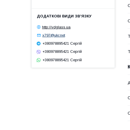
О
С
http://vdglass.ua
x797@ukr.net
Т
+380978895421 Сергій
+380978895421 Сергій
Т
+380978895421 Сергій
д
О
С