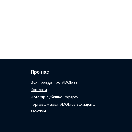
Про нас
Вся правда про VDGlass
Контакти
Догорір публічної оферти
Торгова марка VDGlass захищена
законом