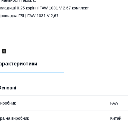
 наявності також є:
кладиші 0,25 корінні FAW 1031 V 2,67 комплект
рокгадка ГБЦ FAW 1031 V 2,67
арактеристики
Основні
иробник
FAW
раїна виробник
Китай