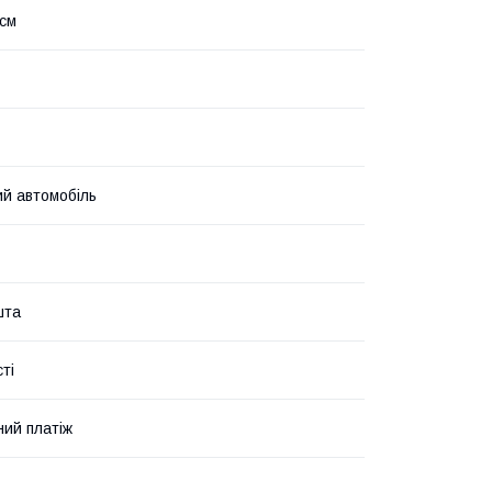
 см
й автомобіль
шта
ті
ий платіж