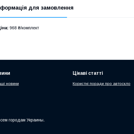
нформація для замовлення
іна:
968 ₴/комплект
вини
Цікаві статті
аші новини
Користні поради про автоскло
всем городам Украины.