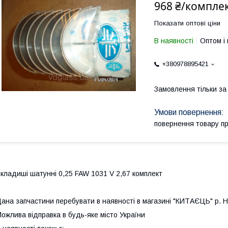
968 ₴/компле
Показати оптові ціни
В наявності
Оптом і 
+380978895421
Замовлення тільки з
повернення товару п
кладиші шатунні 0,25 FAW 1031 V 2,67 комплект
ана запчастини перебувати в наявності в магазині "КИТАЄЦЬ" р. Ні
ожлива відправка в будь-яке місто України