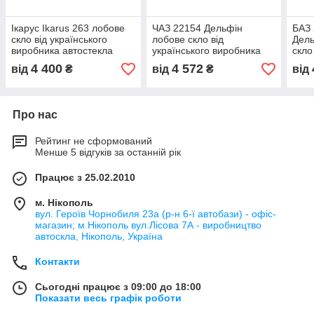
Ікарус Ikarus 263 лобове
ЧАЗ 22154 Дельфін
БАЗ 
скло від українського
лобове скло від
Дель
виробника автостекла
українського виробника
скло
автостекла
виро
4 400
4 572
від
₴
від
₴
від
Про нас
Рейтинг не сформований
Менше 5 відгуків за останній рік
Працює з 25.02.2010
м. Нікополь
вул. Героїв Чорнобиля 23а (р-н 6-ї автобази) - офіс-
магазин; м.Нікополь вул.Лісова 7А - виробництво
автоскла, Нікополь, Україна
Контакти
Сьогодні працює з 09:00 до 18:00
Показати весь графік роботи