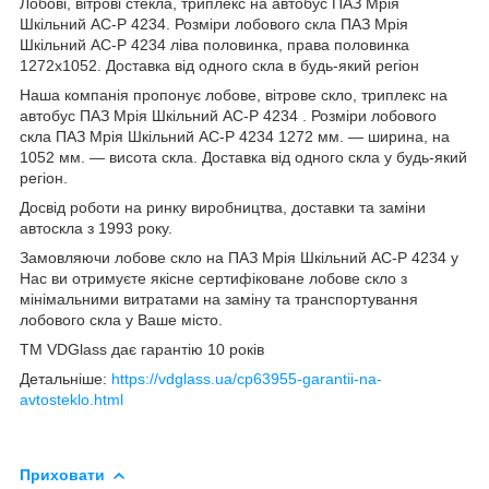
Лобові, вітрові стекла, триплекс на автобус ПАЗ Мрія
Шкільний АС-Р 4234. Розміри лобового скла ПАЗ Мрія
Шкільний АС-Р 4234 ліва половинка, права половинка
1272х1052. Доставка від одного скла в будь-який регіон
Наша компанія пропонує лобове, вітрове скло, триплекс на
автобус ПАЗ Мрія Шкільний АС-Р 4234 . Розміри лобового
скла ПАЗ Мрія Шкільний АС-Р 4234 1272 мм. ― ширина, на
1052 мм. ― висота скла. Доставка від одного скла у будь-який
регіон.
Досвід роботи на ринку виробництва, доставки та заміни
автоскла з 1993 року.
Замовляючи лобове скло на ПАЗ Мрія Шкільний АС-Р 4234 у
Нас ви отримуєте якісне сертифіковане лобове скло з
мінімальними витратами на заміну та транспортування
лобового скла у Ваше місто.
TM VDGlass дає гарантію 10 років
Детальніше:
https://vdglass.ua/cp63955-garantii-na-
avtosteklo.html
Приховати