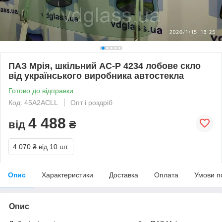
ПАЗ Мрія, шкільний АС-Р 4234 лобове скло
від українського виробника автостекла
Готово до відправки
Код: 45A2ACLL
Опт і роздріб
4 488
від
₴
4 070 ₴
від 10 шт.
Опис
Характеристики
Доставка
Оплата
Умови п
Опис