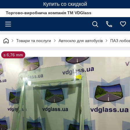
Купить со скидкой
Торгово-виробнича компанія ТМ VDGlass
Товари та послуги
Автоскло для автобуcів
ПАЗ лобов
s 6,76 mm