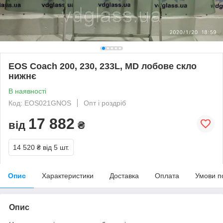
EOS Coach 200, 230, 233L, MD лобове скло
нижнє
В наявності
Код: EOS021GNOS
Опт і роздріб
17 882
від
₴
14 520 ₴
від 5 шт.
Опис
Характеристики
Доставка
Оплата
Умови п
Опис