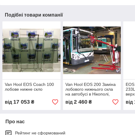
Подібні товари компанії
Van Hool EOS Coach 100
Van Hool EOS 200 Заміна
EOS 
лобове нижне скло
лобового нижнього скла
233L
на автобусі в Нікополі,
верх
Києві, Дніпре
17 053
2 460
від
₴
від
₴
від
Про нас
Рейтинг не сформований