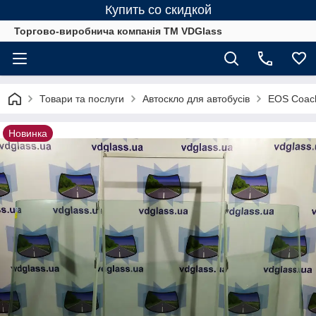
Купить со скидкой
Торгово-виробнича компанія ТМ VDGlass
Товари та послуги
Автоскло для автобуcів
EOS Coach
Новинка