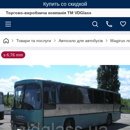
Купить со скидкой
Торгово-виробнича компанія ТМ VDGlass
Товари та послуги
Автоскло для автобуcів
Magirus ло
s 6,76 mm