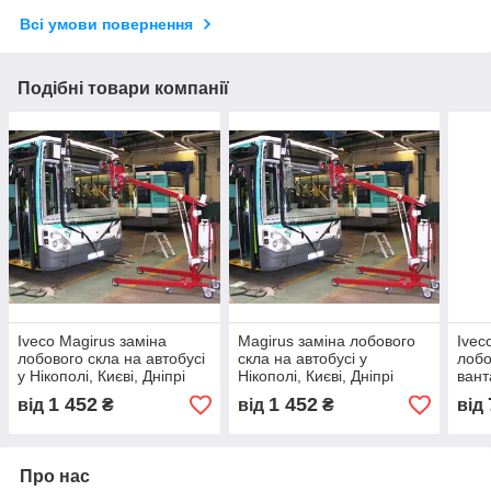
Всі умови повернення
Подібні товари компанії
Iveco Magirus заміна
Magirus заміна лобового
Ivec
лобового скла на автобусі
скла на автобусі у
лобо
у Нікополі, Києві, Дніпрі
Нікополі, Києві, Дніпрі
вант
Києв
1 452
1 452
від
₴
від
₴
від
Про нас