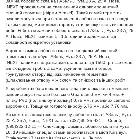
Заміна лобового скла на ГАЗель , Рута 23 А, 25 А, Нова,
NEXT проводиться на спеціальний однокомпонентний
скляний герметик (фірми Henkel). Такий самий герметик
використовується при встановленні лобового скла на заводі.
Таким чином, ми можемо гарантувати високу якість виконаних
робіт. Робота із заміни лобового скла на ГАЗель , Рута 23 А, 25
А, Нова, NEXT займає 1 - 1,5 години в залежності від
складності конкретної установки.
Вартість заміни лобового скла на спеціальний скляний
герметик на автобус ГАЗель, Рута 23 А, 25 А, Нова,
NEXT нашими спеціалістами становить від 1500 грн. залежно
від складності робіт, а саме: усунення іржі на отворі,
ґрунтування отвору від іржі, нанесення герметика
(шпаклювання отвору між склом та стійкою) та інших робіт.
У виробництві багатошарового скла триплекс наша компанія
використовує листове float скло Guardian 3 мм. чи 4 мм. +
плівку PVB (полівінілбутиральну) 0,76 мм. провідних світових
виробників. Товщина готового виробу 6,76 мм. або 7,76 мм.
Ви можете записатися на заміну лобового скла ГАЗель , Рута
23 А, 25 А, Нова, NEXT за тел. (097)88-95-421 ― Сергій,
(095)922-12-11 ― Олександр. Заміна лобового скла на Рута
18, 19 нашими спеціалістами виробляється в місті Київ вул.
Будіндустрії 7 (завод ім.Ковальської), м. Дніпро