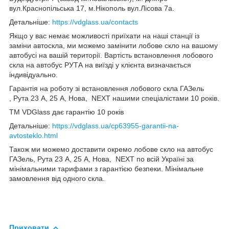
вул.Краснопільська 17, м.Нікополь вул.Лісова 7а.
Детальніше:
https://vdglass.ua/contacts
Якщо у вас немає можливості приїхати на наші станції із
заміни автоскла, ми можемо замінити лобове скло на вашому
автобусі на вашій території. Вартість встановлення лобового
скла на автобус РУТА на виїзді у клієнта визначається
індивідуально.
Гарантія на роботу зі встановлення лобового скла ГАЗель
, Рута 23 А, 25 А, Нова, NEXT нашими спеціалістами 10 років.
TM VDGlass дає гарантію 10 років
Детальніше:
https://vdglass.ua/cp63955-garantii-na-
avtosteklo.html
Також ми можемо доставити окремо лобове скло на автобус
ГАЗель, Рута 23 А, 25 А, Нова, NEXT по всій Україні за
мінімальними тарифами з гарантією безпеки. Мінімальне
замовлення від одного скла.
Приховати