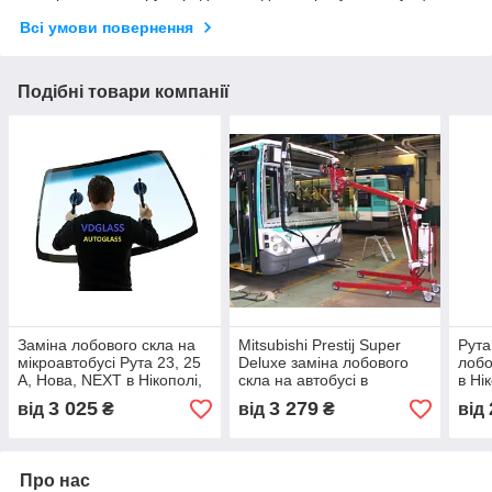
Всі умови повернення
Подібні товари компанії
Заміна лобового скла на
Mitsubishi Prestij Super
Рута
мікроавтобусі Рута 23, 25
Deluxe заміна лобового
лобо
А, Нова, NEXT в Нікополі,
скла на автобусі в
в Нік
Києві, Дніпрі
Нікополі, Києві, Дніпрі
3 025
3 279
від
₴
від
₴
від
Про нас