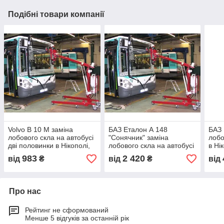
Подібні товари компанії
Volvo B 10 M заміна
БАЗ Еталон А 148
БАЗ 
лобового скла на автобусі
"Сонячник" заміна
лобо
дві половинки в Нікополі,
лобового скла на автобусі
в Ні
Києві, Дніпрі
в Нікополі, Києві, Дніпре
983
2 420
від
₴
від
₴
від
Про нас
Рейтинг не сформований
Менше 5 відгуків за останній рік