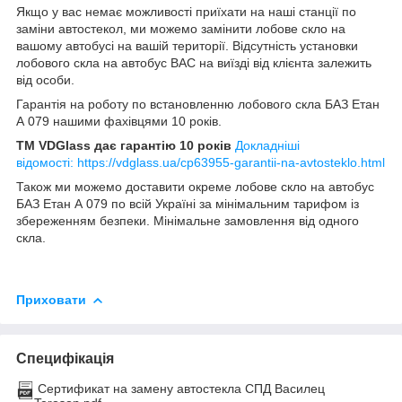
Якщо у вас немає можливості приїхати на наші станції по
заміни автостекол, ми можемо замінити лобове скло на
вашому автобусі на вашій території. Відсутність установки
лобового скла на автобус BAC на виїзді від клієнта залежить
від особи.
Гарантія на роботу по встановленню лобового скла БАЗ Етан
А 079 нашими фахівцями 10 років.
TM VDGlass дає гарантію 10 років
Докладніші
відомості: https://vdglass.ua/cp63955-garantii-na-avtosteklo.html
Також ми можемо доставити окреме лобове скло на автобус
БАЗ Етан А 079 по всій Україні за мінімальним тарифом із
збереженням безпеки. Мінімальне замовлення від одного
скла.
Приховати
Специфікація
Сертификат на замену автостекла СПД Василец