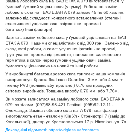
Заміна лобового скла на БАЗ ЕТАК А 079 виготовляється у
ґумовий ґумовий ущільнювач (у гумку). Робота по заміни
лобового скла на БАЗ ЕВАН А 079 займає 45 he 60 хвилин,
залежно від складності конкретного встановлення (степені
еластичності ущільнювача, заіржавіння проема і
багатьох) Інші фактори).
Вартість заміни лобового скла у ґумовий ущільнювач на БАЗ
ЕТАК А 079 Нашими спеціалістами є від 300 грн. Залежно від
складності роботи, а саме: усунення іржавінь на проемі,
ґрунтування проема від іржавіття, нанесення силіконового
герметика в салон через гумовий ущільнювач, заміна
ґумового ущільнювача на новий та інші роботи.
У виробництві багатошарового скла триплекс наша компанія
використовує Крапка float скло Guardian 3 мм. або 4 мм. +
пленку PVB (полівінільбутиральної) 0,76 мм провідних
світових виробників. Товщина виробу 6,76 мм. або 7,76м.
Ви можете записатися на заміну лобового скла БАЗ ЕТАК А
079 за тілами. (097)88-95-421 Festival, (095)92-12-11 -
Олександр. Заміна лобового скла на А 079 наші фахівці
виготовляють етан - еталон у Кіїв Ул - Стрендстрії 7 (завід до
Ковальської), днепр ул.Краснопольська 17 р. Нікопіоль ул. 7а.
Докладніші відомості: https://vdglass.ua/contacts