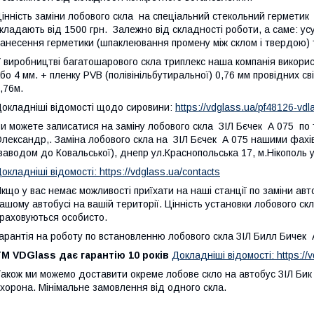
інність заміни лобового скла на спеціальний стекольний герметик
кладають від 1500 грн. Залежно від складності роботи, а саме: усу
анесення герметики (шпаклеювання промену між склом і твердою) т
 виробництві багатошарового скла триплекс наша компанія використо
бо 4 мм. + пленку PVB (полівінільбутиральної) 0,76 мм провідних с
,76м.
окладніші відомості щодо сировини:
https://vdglass.ua/pf48126-vd
и можете записатися на заміну лобового скла ЗІЛ Бєчек А 075 по ті
лександр,. Заміна лобового скла на ЗІЛ Бєчек А 075 нашими фахівц
заводом до Ковальської), днепр ул.Краснопольська 17, м.Нікополь у
окладніші відомості: https://vdglass.ua/contacts
кщо у вас немає можливості приїхати на наші станції по заміни ав
ашому автобусі на вашій території. Цінність установки лобового ск
раховуються особисто.
арантія на роботу по встановленню лобового скла ЗІЛ Билл Бичек
M VDGlass дає гарантію 10 років
Докладніші відомості: https://v
акож ми можемо доставити окреме лобове скло на автобус ЗІЛ Бик
хорона. Мінімальне замовлення від одного скла.