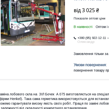
від
3 025 ₴
Показати оптові ціни
В наявності
Оптом і 
+380 (95) 922-12-11
Олександр
Замовлення тільки з
повернення товару п
аміна лобового скла на ЗІЛ Бєчек А 075 виготовляється на спеці
фірми Henkel). Така сама герметика використовується для встанов
ожемо гарантувати високу якість своїх робіт. Праця по заміні лобов
 залежності від складності конкретного встановлення.