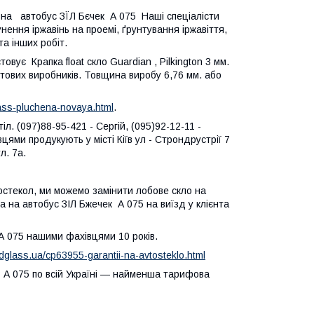
 на автобус ЗЇЛ Бєчек А 075 Наші спеціалісти
нення іржавінь на проемі, ґрунтування іржавіття,
а інших робіт.
вує Крапка float скло Guardian , Pilkington 3 мм.
вітових виробників. Товщина виробу 6,76 мм. або
lass-pluchena-novaya.html
.
л. (097)88-95-421 - Сергій, (095)92-12-11 -
ями продукують у місті Кіїв ул - Строндрустрії 7
л. 7а.
тостекол, ми можемо замінити лобове скло на
ла на автобус ЗІЛ Бжечек А 075 на виїзд у клієнта
 А 075 нашими фахівцями 10 років.
dglass.ua/cp63955-garantii-na-avtosteklo.html
 А 075 по всій Україні — найменша тарифова