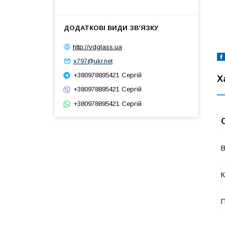
http://vdglass.ua
x797@ukr.net
+380978895421 Сергій
Х
+380978895421 Сергій
+380978895421 Сергій
В
К
П