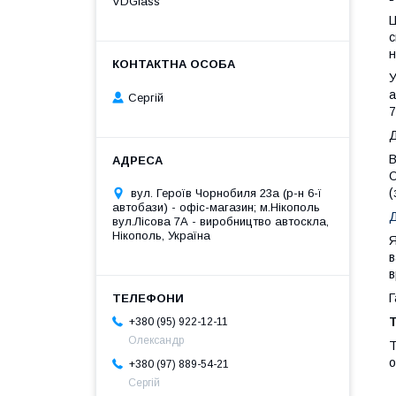
VDGlass
Ц
с
н
У
а
Сергій
7
Д
В
О
(
вул. Героїв Чорнобиля 23а (р-н 6-ї
автобази) - офіс-магазин; м.Нікополь
Д
вул.Лісова 7А - виробництво автоскла,
Нікополь, Україна
Я
в
в
Г
T
+380 (95) 922-12-11
Олександр
Т
о
+380 (97) 889-54-21
Сергій