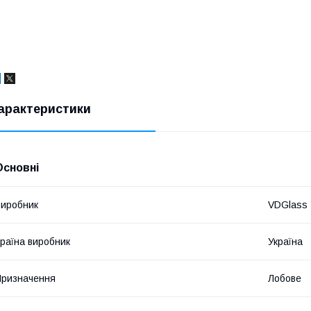
арактеристики
Основні
иробник
VDGlass
раїна виробник
Україна
ризначення
Лобове