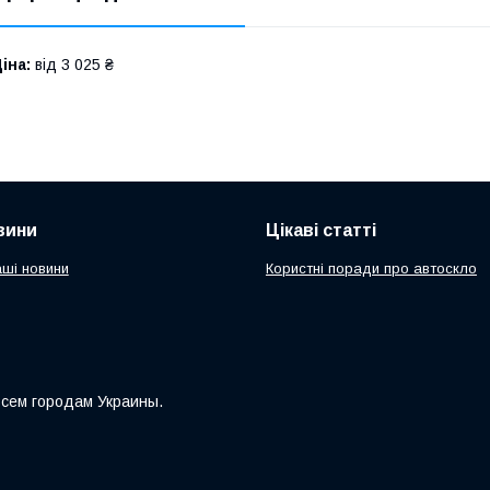
іна:
від 3 025 ₴
вини
Цікаві статті
аші новини
Користні поради про автоскло
всем городам Украины.