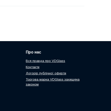
Про нас
Вся правда про VDGlass
Контакти
Догорір публічної оферти
Торгова марка VDGlass захищена
законом