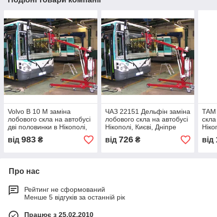
Volvo B 10 M заміна
ЧАЗ 22151 Дельфін заміна
TAM 
лобового скла на автобусі
лобового скла на автобусі
скла
дві половинки в Нікополі,
Нікополі, Києві, Дніпре
Ніко
Києві, Дніпрі
983
726
від
₴
від
₴
від
Про нас
Рейтинг не сформований
Менше 5 відгуків за останній рік
Працює з 25.02.2010