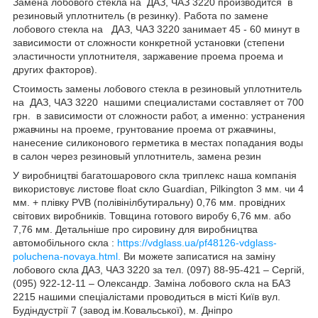
Замена лобового стекла на ДАЗ, ЧАЗ 3220 производится в
резиновый уплотнитель (в резинку). Работа по замене
лобового стекла на ДАЗ, ЧАЗ 3220 занимает 45 - 60 минут в
зависимости от сложности конкретной установки (степени
эластичности уплотнителя, заржавение проема проема и
других факторов).
Стоимость замены лобового стекла в резиновый уплотнитель
на ДАЗ, ЧАЗ 3220 нашими специалистами составляет от 700
грн. в зависимости от сложности работ, а именно: устранения
ржавчины на проеме, грунтование проема от ржавчины,
нанесение силиконового герметика в местах попадания воды
в салон через резиновый уплотнитель, замена резин
У виробництві багатошарового скла триплекс наша компанія
використовує листове float скло Guardian, Pilkington 3 мм. чи 4
мм. + плівку PVB (полівінілбутиральну) 0,76 мм. провідних
світових виробників. Товщина готового виробу 6,76 мм. або
7,76 мм. Детальніше про сировину для виробництва
автомобільного скла :
https://vdglass.ua/pf48126-vdglass-
poluchena-novaya.html.
Ви можете записатися на заміну
лобового скла ДАЗ, ЧАЗ 3220 за тел. (097) 88-95-421 – Сергій,
(095) 922-12-11 – Олександр. Заміна лобового скла на БАЗ
2215 нашими спеціалістами проводиться в місті Київ вул.
Будіндустрії 7 (завод ім.Ковальської), м. Дніпро