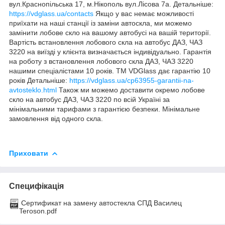
вул.Краснопільська 17, м.Нікополь вул.Лісова 7а. Детальніше:
https://vdglass.ua/contacts
Якщо у вас немає можливості
приїхати на наші станції із заміни автоскла, ми можемо
замінити лобове скло на вашому автобусі на вашій території.
Вартість встановлення лобового скла на автобус ДАЗ, ЧАЗ
3220 на виїзді у клієнта визначається індивідуально. Гарантія
на роботу з встановлення лобового скла ДАЗ, ЧАЗ 3220
нашими спеціалістами 10 років. TM VDGlass дає гарантію 10
років Детальніше:
https://vdglass.ua/cp63955-garantii-na-
avtosteklo.html
Також ми можемо доставити окремо лобове
скло на автобус ДАЗ, ЧАЗ 3220 по всій Україні за
мінімальними тарифами з гарантією безпеки. Мінімальне
замовлення від одного скла.
Приховати
Специфікація
Сертификат на замену автостекла СПД Василец
Teroson.pdf