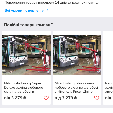
Повернення товару впродовж 14 днів за рахунок покупця
Всі умови повернення
Подібні товари компанії
Mitsubishi Prestij Super
Mitsubishi Opalin заміни
Neop
Deluxe заміна лобового
лобового скла на автобусі
замі
скла на автобусі в
в Нікополі, Києві, Дніпрі
авто
Нікополі, Києві, Дніпрі
Дніп
3 279
3 279
від
₴
від
₴
від