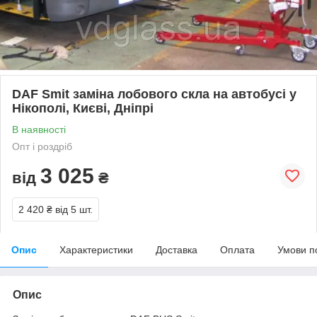
DAF Smit заміна лобового скла на автобусі у
Нікополі, Києві, Дніпрі
В наявності
Опт і роздріб
3 025
від
₴
2 420 ₴
від 5 шт.
Опис
Характеристики
Доставка
Оплата
Умови п
Опис