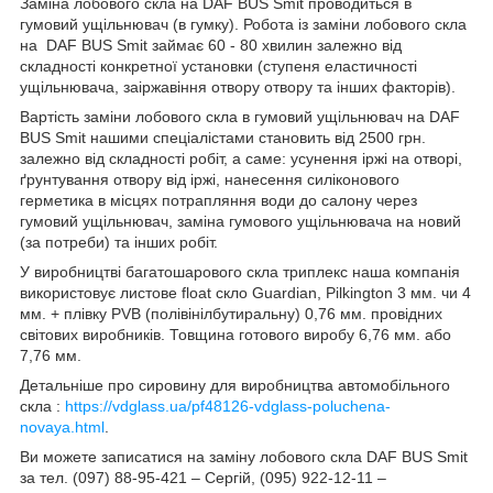
Заміна лобового скла на DAF BUS Smit проводиться в
гумовий ущільнювач (в гумку). Робота із заміни лобового скла
на DAF BUS Smit займає 60 - 80 хвилин залежно від
складності конкретної установки (ступеня еластичності
ущільнювача, заіржавіння отвору отвору та інших факторів).
Вартість заміни лобового скла в гумовий ущільнювач на DAF
BUS Smit нашими спеціалістами становить від 2500 грн.
залежно від складності робіт, а саме: усунення іржі на отворі,
ґрунтування отвору від іржі, нанесення силіконового
герметика в місцях потрапляння води до салону через
гумовий ущільнювач, заміна гумового ущільнювача на новий
(за потреби) та інших робіт.
У виробництві багатошарового скла триплекс наша компанія
використовує листове float скло Guardian, Pilkington 3 мм. чи 4
мм. + плівку PVB (полівінілбутиральну) 0,76 мм. провідних
світових виробників. Товщина готового виробу 6,76 мм. або
7,76 мм.
Детальніше про сировину для виробництва автомобільного
скла :
https://vdglass.ua/pf48126-vdglass-poluchena-
novaya.html
.
Ви можете записатися на заміну лобового скла DAF BUS Smit
за тел. (097) 88-95-421 – Сергій, (095) 922-12-11 –