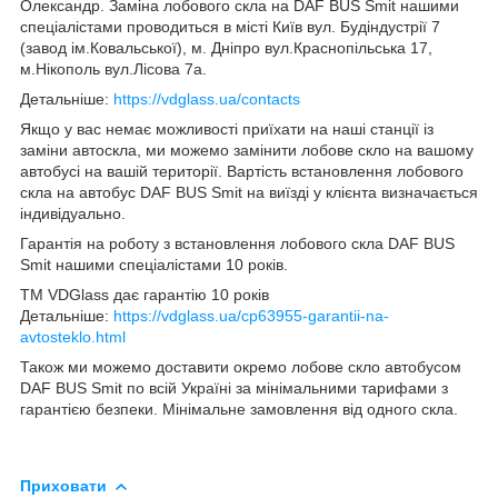
Олександр. Заміна лобового скла на DAF BUS Smit нашими
спеціалістами проводиться в місті Київ вул. Будіндустрії 7
(завод ім.Ковальської), м. Дніпро вул.Краснопільська 17,
м.Нікополь вул.Лісова 7а.
Детальніше:
https://vdglass.ua/contacts
Якщо у вас немає можливості приїхати на наші станції із
заміни автоскла, ми можемо замінити лобове скло на вашому
автобусі на вашій території. Вартість встановлення лобового
скла на автобус DAF BUS Smit на виїзді у клієнта визначається
індивідуально.
Гарантія на роботу з встановлення лобового скла DAF BUS
Smit нашими спеціалістами 10 років.
TM VDGlass дає гарантію 10 років
Детальніше:
https://vdglass.ua/cp63955-garantii-na-
avtosteklo.html
Також ми можемо доставити окремо лобове скло автобусом
DAF BUS Smit по всій Україні за мінімальними тарифами з
гарантією безпеки. Мінімальне замовлення від одного скла.
Приховати