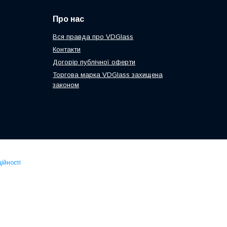
Про нас
Вся правда про VDGlass
Контакти
Догорір публічної оферти
Торгова марка VDGlass захищена
законом
ійності