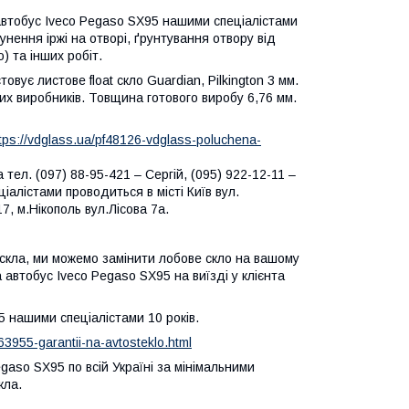
 автобус Iveco Pegaso SX95 нашими спеціалістами
сунення іржі на отворі, ґрунтування отвору від
) та інших робіт.
вує листове float скло Guardian, Pilkington 3 мм.
ових виробників. Товщина готового виробу 6,76 мм.
tps://vdglass.ua/pf48126-vdglass-poluchena-
тел. (097) 88-95-421 – Сергій, (095) 922-12-11 –
алістами проводиться в місті Київ вул.
7, м.Нікополь вул.Лісова 7а.
тоскла, ми можемо замінити лобове скло на вашому
 автобус Iveco Pegaso SX95 на виїзді у клієнта
5 нашими спеціалістами 10 років.
63955-garantii-na-avtosteklo.html
aso SX95 по всій Україні за мінімальними
кла.