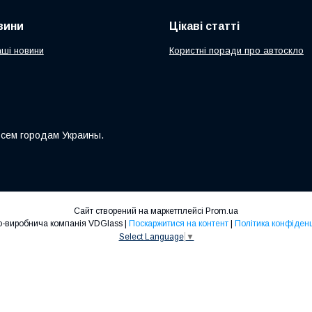
вини
Цікаві статті
аші новини
Користні поради про автоскло
всем городам Украины.
Сайт створений на маркетплейсі
Prom.ua
Торгово-виробнича компанія VDGlass |
Поскаржитися на контент
|
Політика конфіденц
Select Language
▼