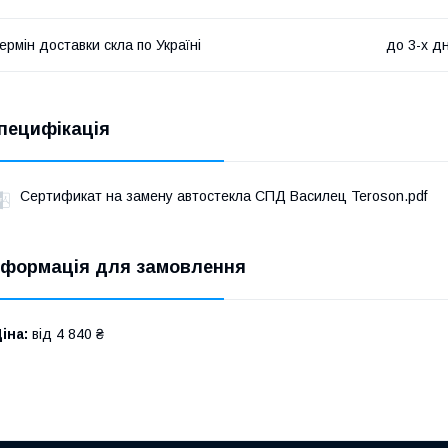
ермін доставки скла по Україні
до 3-х дн
пецифікація
Сертификат на замену автостекла СПД Василец Teroson.pdf
нформація для замовлення
іна:
від 4 840 ₴