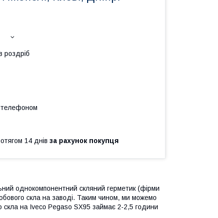
в роздріб
а телефоном
ротягом 14 днів
за рахунок покупця
льний однокомпонентний скляний герметик (фірми
обового скла на заводі. Таким чином, ми можемо
го скла на Iveco Pegaso SX95 займає 2-2,5 години