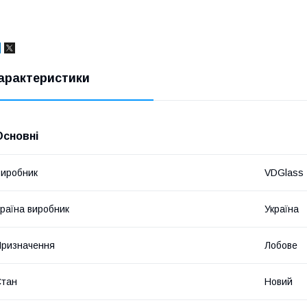
арактеристики
Основні
иробник
VDGlass
раїна виробник
Україна
ризначення
Лобове
Стан
Новий