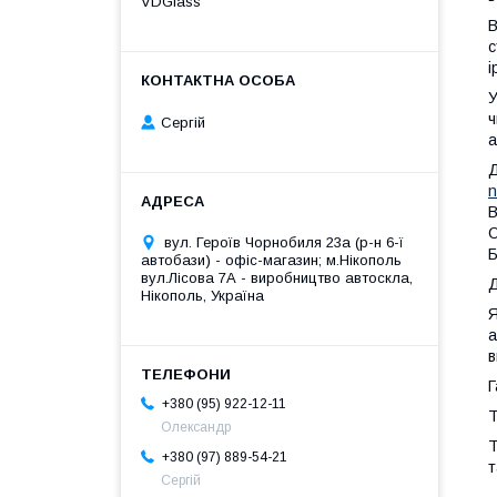
VDGlass
В
с
і
У
ч
Сергій
а
Д
n
В
О
вул. Героїв Чорнобиля 23а (р-н 6-ї
Б
автобази) - офіс-магазин; м.Нікополь
вул.Лісова 7А - виробництво автоскла,
Д
Нікополь, Україна
Я
а
в
Г
+380 (95) 922-12-11
T
Олександр
Т
+380 (97) 889-54-21
т
Сергій