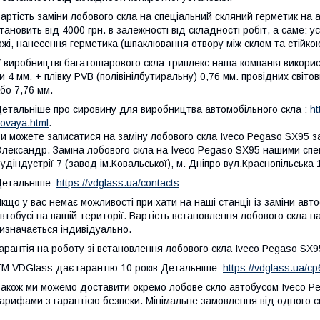
артість заміни лобового скла на спеціальний скляний герметик на
тановить від 4000 грн. в залежності від складності робіт, а саме: у
ржі, нанесення герметика (шпаклювання отвору між склом та стійкою
 виробництві багатошарового скла триплекс наша компанія використо
и 4 мм. + плівку PVB (полівінілбутиральну) 0,76 мм. провідних світ
бо 7,76 мм.
етальніше про сировину для виробництва автомобільного скла :
ht
ovaya.html
.
и можете записатися на заміну лобового скла Iveco Pegaso SX95 за 
лександр. Заміна лобового скла на Iveco Pegaso SX95 нашими спеці
удіндустрії 7 (завод ім.Ковальської), м. Дніпро вул.Краснопільська 1
етальніше:
https://vdglass.ua/contacts
кщо у вас немає можливості приїхати на наші станції із заміни ав
втобусі на вашій території. Вартість встановлення лобового скла на
изначається індивідуально.
арантія на роботу зі встановлення лобового скла Iveco Pegaso SX9
M VDGlass дає гарантію 10 років Детальніше:
https://vdglass.ua/cp
акож ми можемо доставити окремо лобове скло автобусом Iveco Peg
арифами з гарантією безпеки. Мінімальне замовлення від одного с