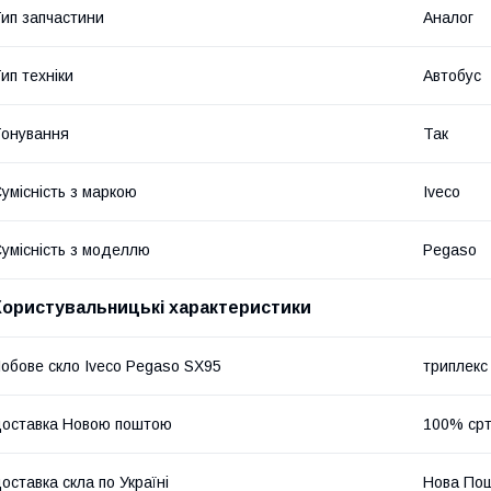
ип запчастини
Аналог
ип техніки
Автобус
онування
Так
умісність з маркою
Iveco
умісність з моделлю
Pegaso
Користувальницькі характеристики
обове скло Iveco Pegaso SX95
триплекс
оставка Новою поштою
100% срт
оставка скла по Україні
Нова По