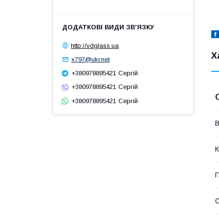
http://vdglass.ua
Х
x797@ukr.net
+380978895421 Сергій
+380978895421 Сергій
+380978895421 Сергій
В
К
П