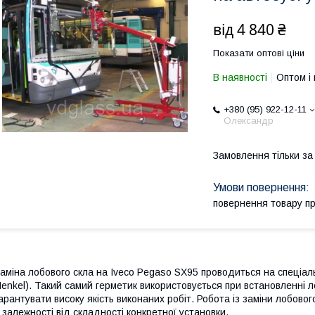
від
4 840 ₴
Показати оптові ціни
В наявності
Оптом і 
+380 (95) 922-12-11
Олександр
Замовлення тільки з
повернення товару п
аміна лобового скла на Iveco Pegaso SX95 проводиться на спеціа
enkel). Такий самий герметик використовується при встановленні л
арантувати високу якість виконаних робіт. Робота із заміни лобово
 залежності від складності конкретної установки.