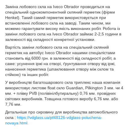
Заміна лобового скла на Iveco Obrador проводиться на
спеціальний однокомпонентний скляний герметик (фірми
Henkel). Такий самий герметик використовується при
встановленні лобового скла на заводі. Таким чином, ми
можемо гарантувати високу якість виконаних робіт. Робота із
заміни лобового скла на Iveco Obrador займає 2-2,5 години в
залежності від складності конкретної установки.
Вартість заміни лобового скла на спеціальний скляний
герметик на автобус Iveco Obrador нашими спеціалістами
становить від 6000 грн. в залежності від складності робіт, а
саме: усунення іржі на отворі, ґрунтування отвору від іржі,
нанесення герметика (шпаклювання отвору між склом та
стійкою) та інших робіт.
У виробництві багатошарового скла триплекс наша компанія
використовує листове float скло Guardian, Pilkington 3 мм. чи 4
мм. + плівку PVB (полівінілбутиральну) 0,76 мм. провідних
світових виробників. Товщина готового виробу 6,76 мм. або
7,76 мм.
Детальніше про сировину для виробництва автомобільного
скла :
https://vdglass.ua/pf48126-vdglass-poluchena-
novaya.html.