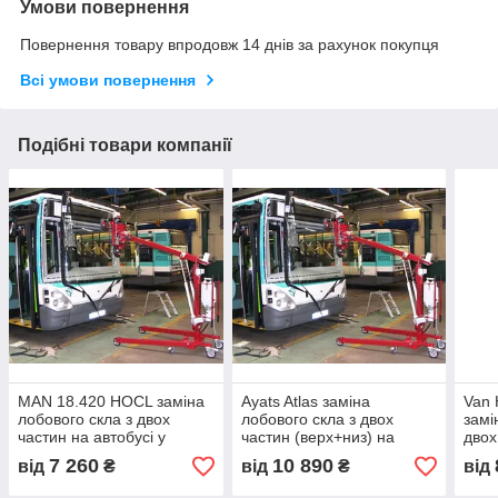
Умови повернення
Повернення товару впродовж 14 днів за рахунок покупця
Всі умови повернення
Подібні товари компанії
MAN 18.420 HOCL заміна
Ayats Atlas заміна
Van 
лобового скла з двох
лобового скла з двох
замі
частин на автобусі у
частин (верх+низ) на
двох
Нікополі, Києві, Дніпрі
автобусі у Нікополі, Києві,
Ніко
7 260
10 890
від
₴
від
₴
від
Дніпрі