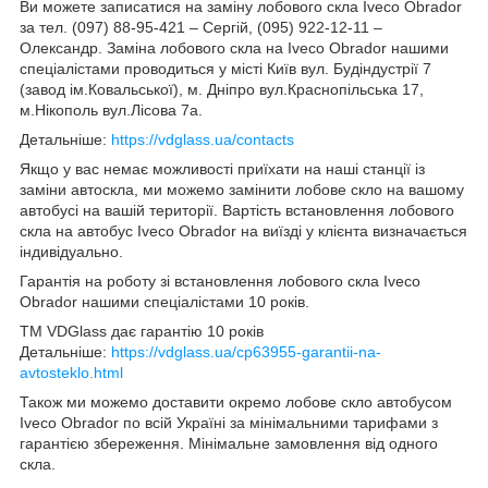
Ви можете записатися на заміну лобового скла Iveco Obrador
за тел. (097) 88-95-421 – Сергій, (095) 922-12-11 –
Олександр. Заміна лобового скла на Iveco Obrador нашими
спеціалістами проводиться у місті Київ вул. Будіндустрії 7
(завод ім.Ковальської), м. Дніпро вул.Краснопільська 17,
м.Нікополь вул.Лісова 7а.
Детальніше:
https://vdglass.ua/contacts
Якщо у вас немає можливості приїхати на наші станції із
заміни автоскла, ми можемо замінити лобове скло на вашому
автобусі на вашій території. Вартість встановлення лобового
скла на автобус Iveco Obrador на виїзді у клієнта визначається
індивідуально.
Гарантія на роботу зі встановлення лобового скла Iveco
Obrador нашими спеціалістами 10 років.
TM VDGlass дає гарантію 10 років
Детальніше:
https://vdglass.ua/cp63955-garantii-na-
avtosteklo.html
Також ми можемо доставити окремо лобове скло автобусом
Iveco Obrador по всій Україні за мінімальними тарифами з
гарантією збереження. Мінімальне замовлення від одного
скла.