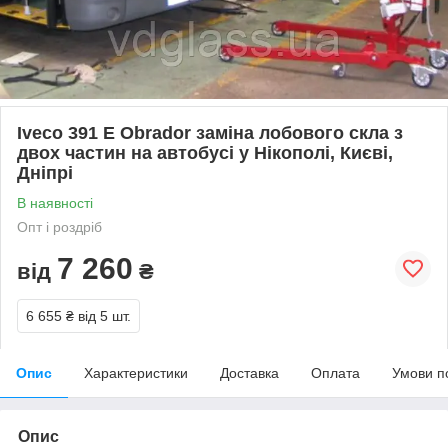
Iveco 391 E Obrador заміна лобового скла з
двох частин на автобусі у Нікополі, Києві,
Дніпрі
В наявності
Опт і роздріб
7 260
від
₴
6 655 ₴
від 5 шт.
Опис
Характеристики
Доставка
Оплата
Умови п
Опис