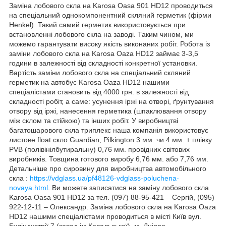
Заміна лобового скла на Karosa Oasa 901 HD12 проводиться
на спеціальний однокомпонентний скляний герметик (фірми
Henkel). Такий самий герметик використовується при
встановленні лобового скла на заводі. Таким чином, ми
можемо гарантувати високу якість виконаних робіт. Робота із
заміни лобового скла на Karosa Oaza HD12 займає 3-3,5
години в залежності від складності конкретної установки.
Вартість заміни лобового скла на спеціальний скляний
герметик на автобус Karosa Oaza HD12 нашими
спеціалістами становить від 4000 грн. в залежності від
складності робіт, а саме: усунення іржі на отворі, ґрунтування
отвору від іржі, нанесення герметика (шпаклювання отвору
між склом та стійкою) та інших робіт. У виробництві
багатошарового скла триплекс наша компанія використовує
листове float скло Guardian, Pilkington 3 мм. чи 4 мм. + плівку
PVB (полівінілбутиральну) 0,76 мм. провідних світових
виробників. Товщина готового виробу 6,76 мм. або 7,76 мм.
Детальніше про сировину для виробництва автомобільного
скла :
https://vdglass.ua/pf48126-vdglass-poluchena-
novaya.html
. Ви можете записатися на заміну лобового скла
Karosa Oasa 901 HD12 за тел. (097) 88-95-421 – Сергій, (095)
922-12-11 – Олександр. Заміна лобового скла на Karosa Oaza
HD12 нашими спеціалістами проводиться в місті Київ вул.
Будіндустрії 7 (завод ім.Ковальської), м. Дніпро