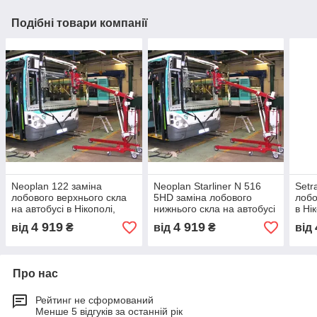
Подібні товари компанії
Neoplan 122 заміна
Neoplan Starliner N 516
Setr
лобового верхнього скла
5HD заміна лобового
лобо
на автобусі в Нікополі,
нижнього скла на автобусі
в Ні
Києві, Дніпре
в Нікополі, Києві, Дніпре
4 919
4 919
від
₴
від
₴
від
Про нас
Рейтинг не сформований
Менше 5 відгуків за останній рік