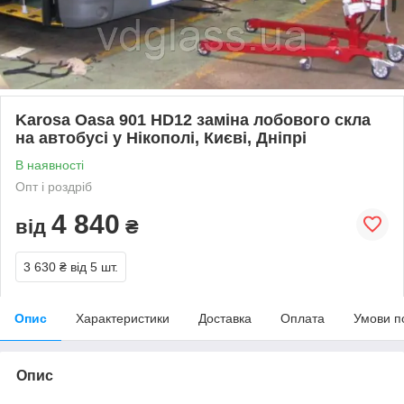
Karosa Oasa 901 HD12 заміна лобового скла
на автобусі у Нікополі, Києві, Дніпрі
В наявності
Опт і роздріб
4 840
від
₴
3 630 ₴
від 5 шт.
Опис
Характеристики
Доставка
Оплата
Умови п
Опис