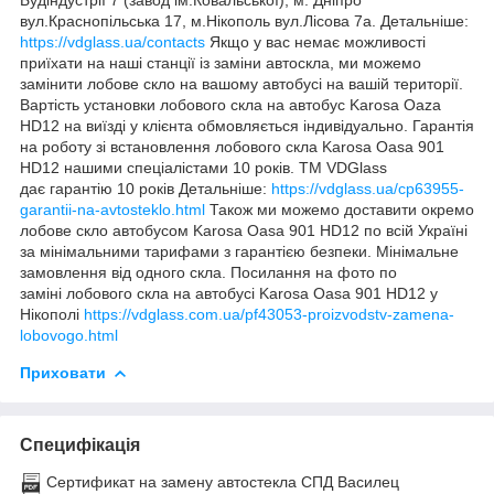
вул.Краснопільська 17, м.Нікополь вул.Лісова 7а. Детальніше:
https://vdglass.ua/contacts
Якщо у вас немає можливості
приїхати на наші станції із заміни автоскла, ми можемо
замінити лобове скло на вашому автобусі на вашій території.
Вартість установки лобового скла на автобус Karosa Oaza
HD12 на виїзді у клієнта обмовляється індивідуально. Гарантія
на роботу зі встановлення лобового скла Karosa Oasa 901
HD12 нашими спеціалістами 10 років. TM VDGlass
дає гарантію 10 років Детальніше:
https://vdglass.ua/cp63955-
garantii-na-avtosteklo.html
Також ми можемо доставити окремо
лобове скло автобусом Karosa Oasa 901 HD12 по всій Україні
за мінімальними тарифами з гарантією безпеки. Мінімальне
замовлення від одного скла. Посилання на фото по
заміні лобового скла на автобусі Karosa Oasa 901 HD12 у
Нікополі
https://vdglass.com.ua/pf43053-proizvodstv-zamena-
lobovogo.html
Приховати
Специфікація
Сертификат на замену автостекла СПД Василец