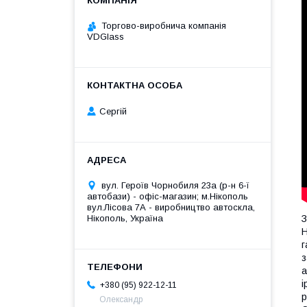
Торгово-виробнича компанія
VDGlass
Сергій
вул. Героїв Чорнобиля 23а (р-н 6-ї
автобази) - офіс-магазин; м.Нікополь
вул.Лісова 7А - виробництво автоскла,
Нікополь, Україна
З
H
г
з
а
і
+380 (95) 922-12-11
р
Олександр