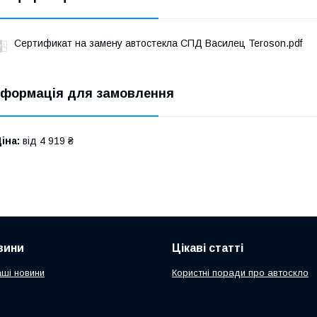
Сертификат на замену автостекла СПД Василец Teroson.pdf
нформація для замовлення
іна:
від 4 919 ₴
вини
Цікаві статті
аші новини
Користні поради про автоскло