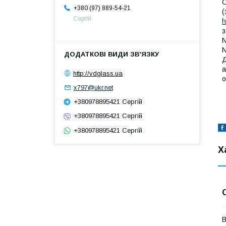
О
+380 (97) 889-54-21
(
Сергій
h
з
N
N
Д
а
http://vdglass.ua
о
x797@ukr.net
+380978895421 Сергій
+380978895421 Сергій
+380978895421 Сергій
Х
В