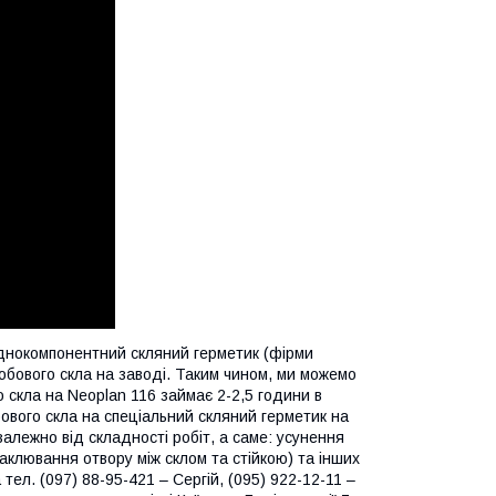
однокомпонентний скляний герметик (фірми
обового скла на заводі. Таким чином, ми можемо
о скла на Neoplan 116 займає 2-2,5 години в
бового скла на спеціальний скляний герметик на
залежно від складності робіт, а саме: усунення
паклювання отвору між склом та стійкою) та інших
тел. (097) 88-95-421 – Сергій, (095) 922-12-11 –