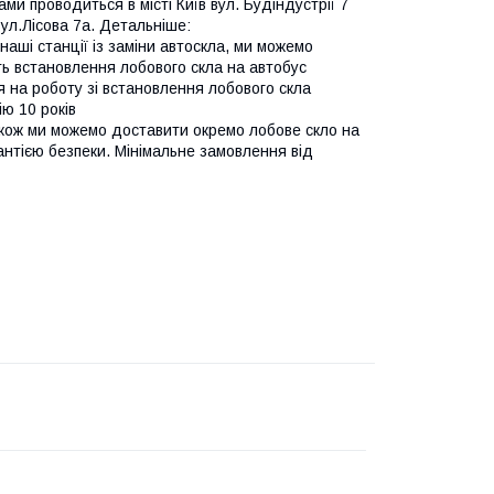
и проводиться в місті Київ вул. Будіндустрії 7
вул.Лісова 7а. Детальніше:
наші станції із заміни автоскла, ми можемо
сть встановлення лобового скла на автобус
ія на роботу зі встановлення лобового скла
ю 10 років
ож ми можемо доставити окремо лобове скло на
рантією безпеки. Мінімальне замовлення від