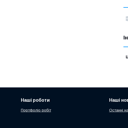
І
Ц
Наші роботи
Наші но
Портфоліо робіт
Останні н