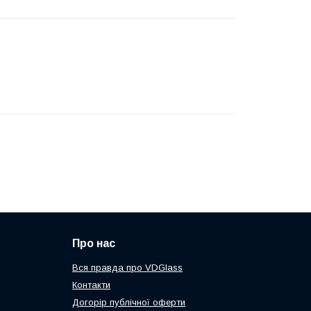
Про нас
Вся правда про VDGlass
Контакти
Догорір публічної оферти