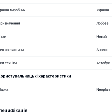
раїна виробник
Україна
ризначення
Лобове
Стан
Новий
ип запчастини
Аналог
ип техніки
Автобус
Користувальницькі характеристики
Марка
Neoplan
пецифікація