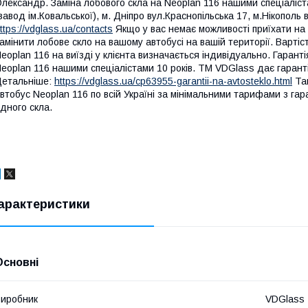
лександр. Заміна лобового скла на Neoplan 116 нашими спеціалістам
завод ім.Ковальської), м. Дніпро вул.Краснопільська 17, м.Нікополь 
ttps://vdglass.ua/contacts
Якщо у вас немає можливості приїхати на 
амінити лобове скло на вашому автобусі на вашій території. Варті
eoplan 116 на виїзді у клієнта визначається індивідуально. Гарант
eoplan 116 нашими спеціалістами 10 років. TM VDGlass дає гаранті
етальніше:
https://vdglass.ua/cp63955-garantii-na-avtosteklo.html
Так
втобус Neoplan 116 по всій Україні за мінімальними тарифами з га
дного скла.
арактеристики
Основні
иробник
VDGlass