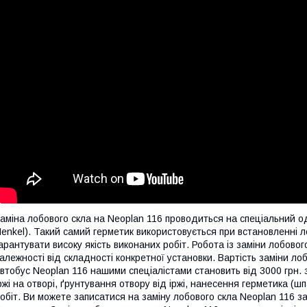
аміна лобового скла на Neoplan 116 проводиться на спеціальний 
enkel). Такий самий герметик використовується при встановленні л
арантувати високу якість виконаних робіт. Робота із заміни лобовог
алежності від складності конкретної установки.
Вартість заміни ло
втобус Neoplan 116 нашими спеціалістами становить від 3000 грн. 
ржі на отворі, ґрунтування отвору від іржі, нанесення герметика (ш
обіт. Ви можете записатися на заміну лобового скла Neoplan 116 за 